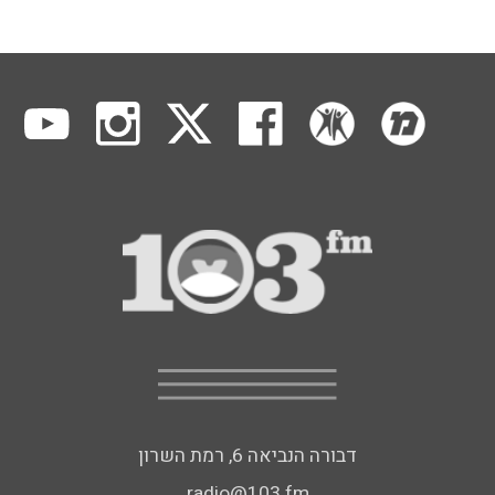
דבורה הנביאה 6, רמת השרון
radio@103.fm