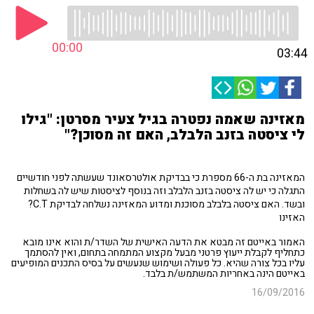
00:00
03:44
מאזינה שאמה נפטרה בגיל צעיר מסרטן: "גילו
לי ציסטה בזנב הלבלב, האם זה מסוכן?"
המאזינה בת ה-66 מספרת כי בבדיקת אולטרסאונד שעשתה לפני חודשיים
התגלה כי יש לה ציסטה בזנב הלבלב וזה בנוסף לציסטות שיש לה בשחלות
ובשד. האם ציסטה בלבלב מסוכנת ומדוע המאזינה נשלחה לבדיקת C.T?
האזינו
האמור באייטם זה מבטא את הדעה האישית של השדר/ת והוא אינו מובא
כתחליף לקבלת ייעוץ פרטני מבעל מקצוע המתמחה בתחום, ואין להסתמך
עליו בכל צורה שהיא. כל פעולה ושימוש שנעשים על בסיס התכנים המופיעים
באייטם הינה באחריות המשתמש/ת בלבד.
16/09/2016