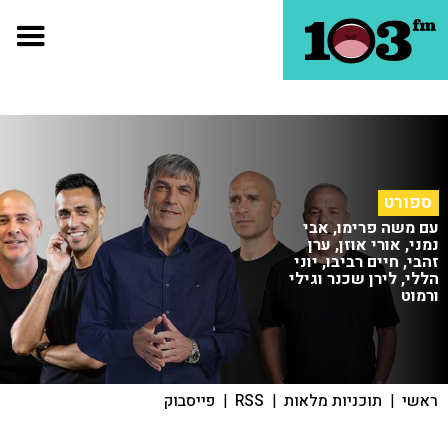
ספורט
עם משה פרימו, אבי
נמני, אורי אוזן, ערן
זהבי, חיים רביבו, יוני
הללי, לירן שכנר וגילי
ורמוט
ראשי
|
תוכניות מלאות
|
RSS
|
פייסבוק