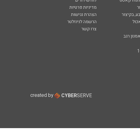
 הפודקאסט
לוח שידורים
ר
מדיניות פרטיות
ע, בקיצור
הצהרת נגישות
כול
הרשמה לניוזלטר
צרו קשר
מנון רגב
created by
CYBER
SERVE