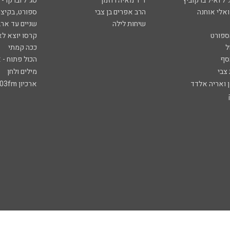
ל ואיל ברקוביץ'
ד"ר מאיה רוזמן
סג"ל וברקו -
ואלי אוחנה
הרב אפרים בן צבי
ספורט, בקיצו
שיחות לילה
שניים עד ארב
ספורט
קרסו יוצא לא
ל
ככה קמתי
סף
הכול פתוח - א
 צבי
מילים ולחן
ן ואריה אלדד
ארכיון 103fm