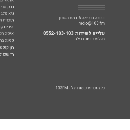
אראל סג"
ברק סרי 
גיא פלג
דבורה הנביאה 6, רמת השרון
תוכנית ה
radio@103.fm
איריס קו
עלייה לשידור: 0552-103-103
איפה הכ
בעלות שיחה רגילה
פנינה בת
רון קופמ
רז שכניק
כל הזכויות שמורות ל - 103FM