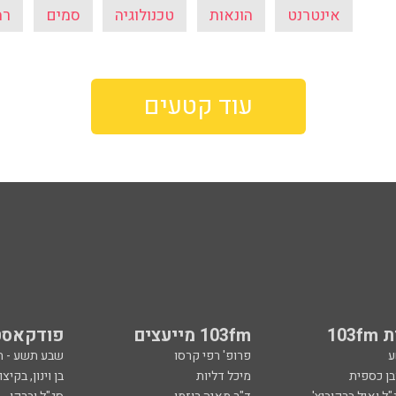
אינטרנט
הונאות
טכנולוגיה
סמים
רמ
עוד קטעים
103
103fm מייעצים
פודקאסט
ע
פרופ' רפי קרסו
שבע תשע - 
ובן כספית
מיכל דליות
בן וינון, בקיצו