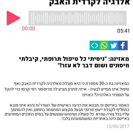
אלרגיה לקרדית האבק
00:00
05:41
מאזינה: "ניסיתי כל טיפול תרופתי, קיבלתי
חיסונים ושום דבר לא עזר!"
המאזינה בת ה-30 מספרת כי היא סובלת מאלרגיה לקרדית האבק ואף
טיפול אינו מסייע לבעיה - איזה פתרון מציע לה פרופסור רפי קרסו כדי להקל
על תסמיני האלרגיה? האזינו
האמור באייטם זה מבטא את הדעה האישית של השדר/ת והוא אינו מובא
כתחליף לקבלת ייעוץ פרטני מבעל מקצוע המתמחה בתחום, ואין להסתמך
עליו בכל צורה שהיא. כל פעולה ושימוש שנעשים על בסיס התכנים המופיעים
באייטם הינה באחריות המשתמש/ת בלבד.
12/05/2017