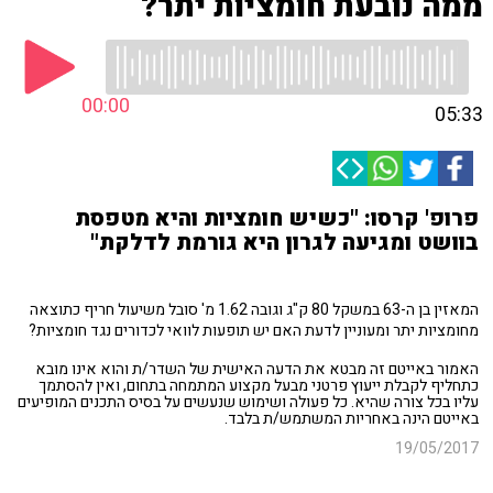
ממה נובעת חומציות יתר?
00:00
05:33
פרופ' קרסו: "כשיש חומציות והיא מטפסת
בוושט ומגיעה לגרון היא גורמת לדלקת"
המאזין בן ה-63 במשקל 80 ק"ג וגובה 1.62 מ' סובל משיעול חריף כתוצאה
מחומציות יתר ומעוניין לדעת האם יש תופעות לוואי לכדורים נגד חומציות?
האמור באייטם זה מבטא את הדעה האישית של השדר/ת והוא אינו מובא
כתחליף לקבלת ייעוץ פרטני מבעל מקצוע המתמחה בתחום, ואין להסתמך
עליו בכל צורה שהיא. כל פעולה ושימוש שנעשים על בסיס התכנים המופיעים
באייטם הינה באחריות המשתמש/ת בלבד.
19/05/2017