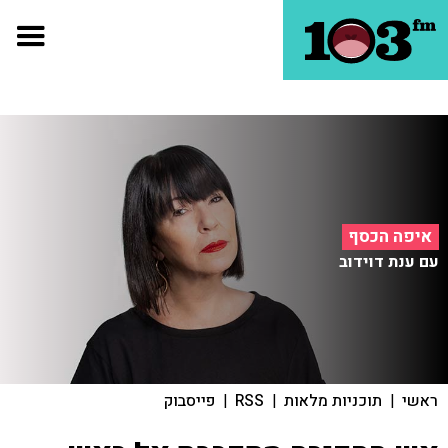
איפה הכסף
עם ענת דוידוב
ראשי
|
תוכניות מלאות
|
RSS
|
פייסבוק