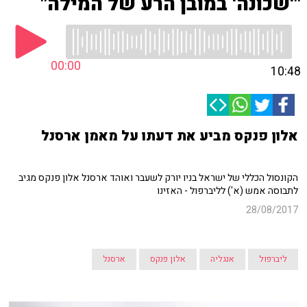
"'שכונה' במובן הרע של המילה"
00:00
10:48
אלון פנקס מביע את דעתו על מאמן ארסנל
הקונסול הכללי של ישראל בניו יורק לשעבר ואוהד ארסנל אלון פנקס מגיב
לתבוסה אמש (א') לליברפול - האזינו
28/08/2017
ליברפול
אנגליה
אלון פנקס
ארסנל