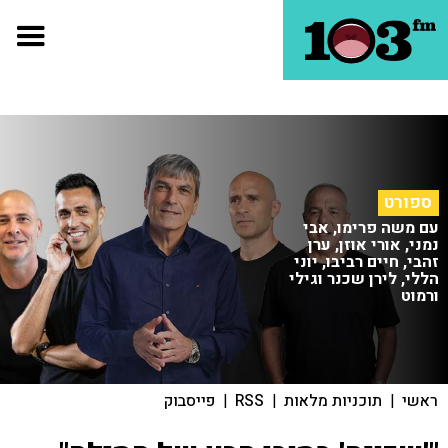
ספורט
עם משה פרימו, אבי
נמני, אורי אוזן, ערן
זהבי, חיים רביבו, יוני
הללי, לירן שכנר וגילי
ורמוט
ראשי
|
תוכניות מלאות
|
RSS
|
פייסבוק