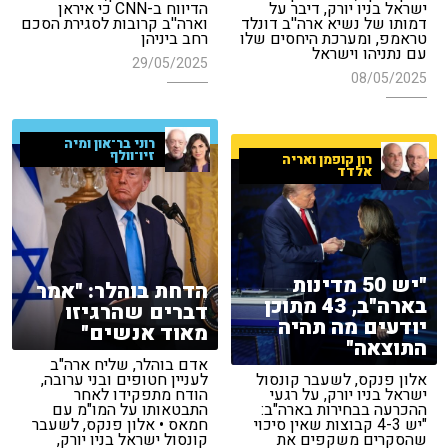
ישראל בניו יורק, דיבר על
הדיווח ב-CNN כי איראן
דמותו של נשיא ארה''ב דונלד
וארה''ב קרובות לסגירת הסכם
טראמפ, ומערכת היחסים שלו
רחב ביניהן
עם נתניהו וישראל
29/05/2025
08/05/2025
רוני בר־און ומיה
זיו־וולף
רון קופמן ואריה
אלדד
"יש 50 מדינות
הדחת בוהלר: "אמר
בארה"ב, 43 מתוכן
דברים שהרגיזו
יודעים מה תהיה
מאוד אנשים"
התוצאה"
אדם בוהלר, שליח ארה"ב
אלון פנקס, לשעבר קונסול
לעניין חטופים ובני ערובה,
ישראל בניו יורק, על רגעי
הודח מתפקידו לאחר
ההכרעה בבחירות בארה"ב:
התבטאותו על המו"מ עם
"יש 4-3 קבוצות שאין סיכוי
חמאס • אלון פנקס, לשעבר
שהסקרים משקפים את
קונסול ישראל בניו יורק,