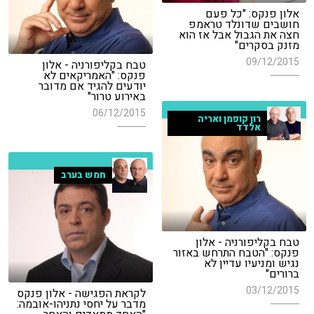
אלון פנקס: "כל פעם
חושבים שדונלד טראמפ
חצה את הגבול אבל אז הוא
מזנק בסקרים"
09/12/2015
טבח בקליפורניה - אלון
פנקס: "האמריקאים לא
יודעים להגיד אם מדובר
באירוע טרור"
06/12/2015
רון קופמן ואריה
אלדד
חמש בערב
טבח בקליפורניה - אלון
פנקס: "הטבח התרחש באזור
נגיש ומניעיו עדיין לא
ברורים"
03/12/2015
לקראת הפגישה - אלון פנקס
מדבר על יחסי נתניהו-אובמה: