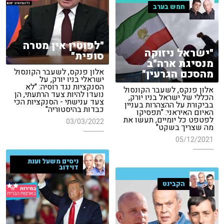
חמש בערב
"לפוטין אין מטרה
"ישראל ניזוקה
סופית"
מנסיגת ארה"ב
אלון פנקס, לשעבר הקונסול
מהסכם הגרעין"
ישראלי בניו יורק, על
הסנקציות נגד רוסיה: "לא
אלון פנקס, לשעבר הקונסול
נועדו להיות צעד הרתעתי, הן
הכללי של ישראל בניו יורק,
צעד ענישתי - הסנקציות הכי
בביקורת על ההצהרות בעניין
כבדות בהיסטוריה"
האיום האיראני: "תפסיקו
לפטפט כל יומיים, תעשו את
03/03/2022
מה שצריך בשקט"
05/12/2021
ניסים משעל וענת
דוידוב
הקבינט