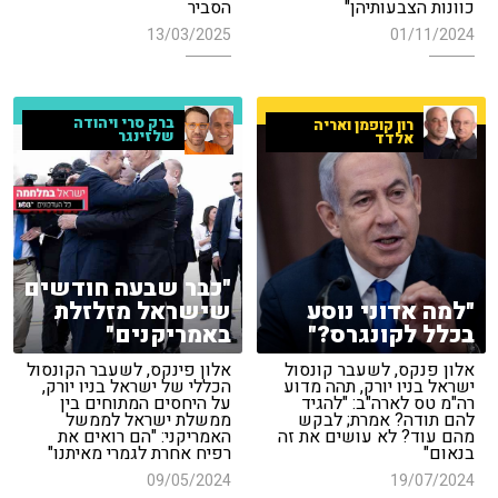
כוונות הצבעותיהן"
הסביר
13/03/2025
01/11/2024
ברק סרי ויהודה
רון קופמן ואריה
שלזינגר
אלדד
"כבר שבעה חודשים
"למה אדוני נוסע
שישראל מזלזלת
בכלל לקונגרס?"
באמריקנים"
אלון פנקס, לשעבר קונסול
אלון פינקס, לשעבר הקונסול
ישראל בניו יורק, תהה מדוע
הכללי של ישראל בניו יורק,
רה"מ טס לארה"ב: "להגיד
על היחסים המתוחים בין
להם תודה? אמרת; לבקש
ממשלת ישראל לממשל
מהם עוד? לא עושים את זה
האמריקני: "הם רואים את
בנאום"
רפיח אחרת לגמרי מאיתנו"
09/05/2024
19/07/2024