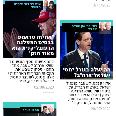
ענת דוידוב וניסים
13/11/2023
משעל
רוני בר־און ואריה
אלדד
"אחיזת טראמפ
בבסיס המפלגה
הרפובליקנית הוא
מאוד חזק"
כתב אישום נוסף הוגש נגד
נשיא ארה"ב לשעבר, אחד
מה יעלה בגורל יחסי
מהם - ניסיון לשבש את
תוצאות הבחירות האחרונות •
ישראל־ארה"ב?
אלון פנקס, לשעבר קונסול
ישראל בניו יורק, הגיב
אלון פנקס, לשעבר קונסול
ישראל בארצות הברית, על
02/08/2023
ביקורו של נשיא המדינה
יצחק (בוז'י) הרצוג ביבשת:
"נתניהו צודק שהוא כועס,
אולי מתוסכל, מהביקור"
20/07/2023
חמש בערב