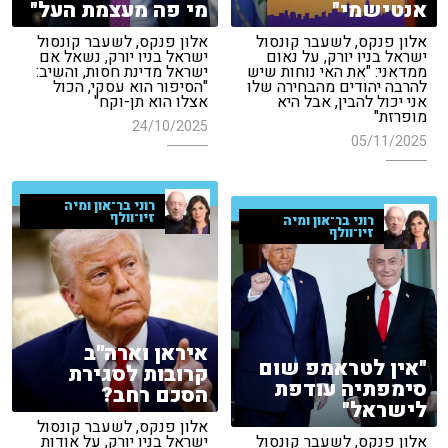
אנטישמי"
מי פה מעצמת העל"
אלון פנקס, לשעבר קונסול
אלון פנקס, לשעבר קונסול
ישראל בניו יורק, על נאום
ישראל בניו יורק, נשאל אם
ממדאני: "את האי נוחות שיש
ישראל מדינת חסות, והשיב:
להרבה יהודים מהבחירה שלו
"הסיפור הוא עסקי, הכול
אני יכול להבין, אבל היא
אצלו הוא תן-וקח"
מופרזת"
24/10/2025
05/11/2025
רוני בר־און ומיה
זיו־וולף
רוני בר־און ומיה
זיו־וולף
איראן וארה''ב
"אין לטראמפ שום
קרובות לסגירת
סימפתיה עודפת
הסכם רחב?
לישראל"
אלון פנקס, לשעבר קונסול
אלון פנקס, לשעבר קונסול
ישראל בניו יורק, על אודות