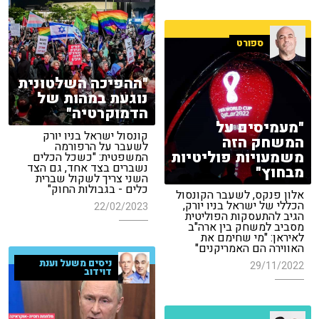
ספורט
"ההפיכה השלטונית
נוגעת במהות של
הדמוקרטיה"
"מעמיסים על
קונסול ישראל בניו יורק
המשחק הזה
לשעבר על הרפורמה
משמעויות פוליטיות
המשפטית: "כשכל הכלים
נשברים בצד אחד, גם הצד
מבחוץ"
השני צריך לשקול שברית
כלים - בגבולות החוק"
אלון פנקס, לשעבר הקונסול
הכללי של ישראל בניו יורק,
22/02/2023
הגיב להתעסקות הפוליטית
מסביב למשחק בין ארה"ב
לאיראן: "מי שחימם את
האווירה הם האמריקנים"
ניסים משעל וענת
29/11/2022
דוידוב