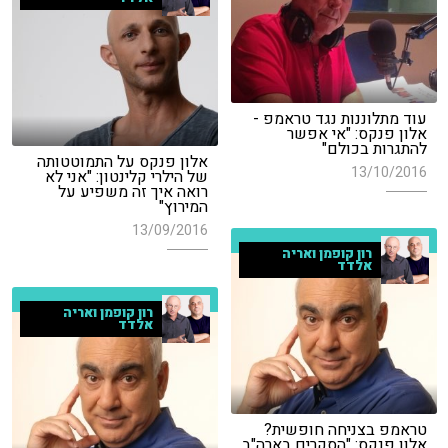
עוד מתלוננות נגד טראמפ -
אלון פנקס: "אי אפשר
להתגרות בכולם"
אלון פנקס על התמוטטותה
13/10/2016
של הילרי קלינטון: "אני לא
רואה איך זה משפיע על
המירוץ"
13/09/2016
רון קופמן ואריה
אלדד
רון קופמן ואריה
אלדד
טראמפ בצניחה חופשית?
אלון פנקס: "הסקרים בארה"ב