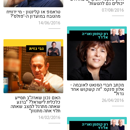
יכולים גם להטעות"
07/08/2016
טראמפ או קלינטון - מי ירוויח
מהטבח במועדון ה-'פולס'?
14/06/2016
רון קופמן ואריה
אלדד
גבי גזית
מכתב חברי הסנאט לאובמה -
אלון פנקס: "זה קשקוש אחד
גדול"
האם נכון שארה"ב תסייע
26/04/2016
כלכלית לישראל? "ברגע
שאתה מתרגל למצב שאתה
תלוי אתה מתנוון"
14/02/2016
רון קופמן ואריה
אלדד