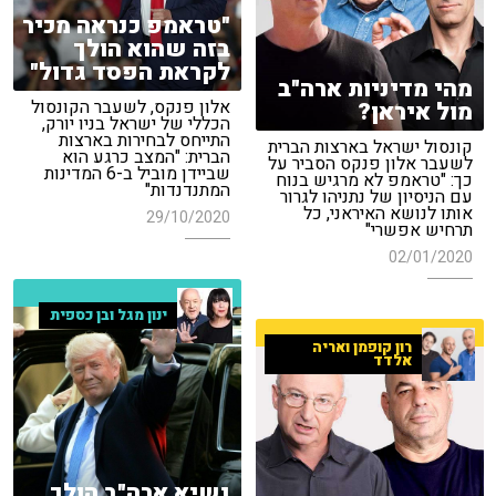
"טראמפ כנראה מכיר
בזה שהוא הולך
לקראת הפסד גדול"
מהי מדיניות ארה"ב
אלון פנקס, לשעבר הקונסול
מול איראן?
הכללי של ישראל בניו יורק,
התייחס לבחירות בארצות
קונסול ישראל בארצות הברית
הברית: "המצב כרגע הוא
לשעבר אלון פנקס הסביר על
שביידן מוביל ב-6 המדינות
כך: "טראמפ לא מרגיש בנוח
המתנדנדות"
עם הניסיון של נתניהו לגרור
אותו לנושא האיראני, כל
29/10/2020
תרחיש אפשרי"
02/01/2020
ינון מגל ובן כספית
רון קופמן ואריה
אלדד
נשיא ארה"ב הולך