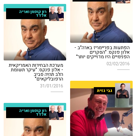
רון קופמן ואריה
אלדד
הפתעות בפריימריז בארה"ב -
אלון פנקס: "הסקרים
הפנימיים היו מדוייקים יותר"
02/02/2016
מערכת הבחירות האמריקאית
- אלון פנקס: "עיקר תשומת
הלב תהיה סביב
הרפובליקאים"
31/01/2016
גבי גזית
רון קופמן ואריה
אלדד