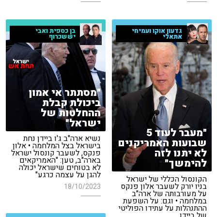
גדעון אוקו ועמיחי
בן כספית ואבי
אתאלי
יששכרוף
"מסתתר אי אמון
ביכולת קבלת
ההחלטות של
ישראל"
"מעבר לעוד 5
נשיא ארה"ב ג'ו ביידן נחת
שבועות האמריקנים
בישראל בצל המלחמה • אלון
לא יתנו לזה
פנקס, לשעבר קונסול ישראל
בארה"ב, טען: "האמריקאים
להימשך"
לא בטוחים שישראל יכולה
להגן על עצמה כרגע"
הקונסול הכללי של ישראל
בניו יורק לשעבר אלון פנקס
18/10/2023
על מעורבותה של ארה"ב
במלחמה • וגם: על השפעת
ההתנהלות על עתידו הפוליטי
של ביידן