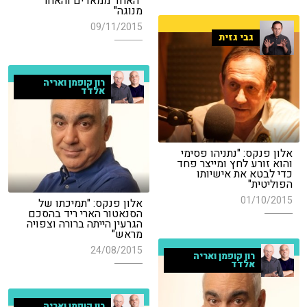
"האחד ממאדים והאחר
מנוגה"
09/11/2015
גבי גזית
רון קופמן ואריה
אלדד
אלון פנקס: "נתניהו פסימי
והוא זורע לחץ ומייצר פחד
כדי לבטא את אישיותו
הפוליטית"
01/10/2015
אלון פנקס: "תמיכתו של
הסנאטור הארי ריד בהסכם
הגרעין הייתה ברורה וצפויה
מראש"
24/08/2015
רון קופמן ואריה
אלדד
רון קופמן ואריה