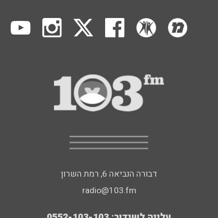
דבורה הנביאה 6, רמת השרון
radio@103.fm
עלייה לשידור: 0552-103-103