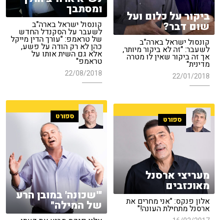
ומסתבך
ביקור על כלום ועל
קונסול ישראל בארה"ב
שום דבר?
לשעבר על הסקנדל החדש
של טראמפ: "עורך הדין מייקל
קונסול ישראל בארה"ב
כהן לא רק הודה על פשע,
לשעבר: "זה לא ביקור מיותר,
אלא גם השית אותו על
אך זה ביקור שאין לו מטרה
טראמפ"
מדינית"
22/08/2018
22/01/2018
ספורט
ספורט
מעריצי ארסנל
מאוכזבים
"'שכונה' במובן הרע
אלון פנקס: "אני מחרים את
של המילה"
ארסנל מתחילת העונה!"