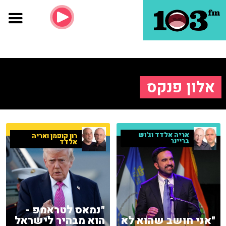
אלון פנקס
אריה אלדד וג'וש
רון קופמן ואריה
בריינר
אלדד
"נמאס לטראמפ -
"אני חושב שהוא לא
הוא מבהיר לישראל