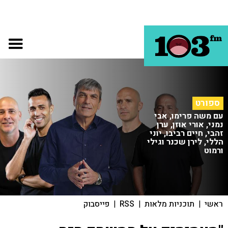
ספורט
עם משה פרימו, אבי
נמני, אורי אוזן, ערן
זהבי, חיים רביבו, יוני
הללי, לירן שכנר וגילי
ורמוט
ראשי
|
תוכניות מלאות
|
RSS
|
פייסבוק