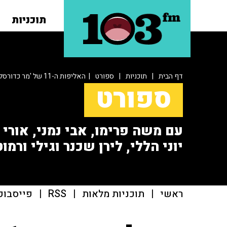
תוכניות
דף הבית
|
תוכניות
|
ספורט
| האליפות ה-11 של 'מר כדורסל'
ספורט
עם משה פרימו, אבי נמני, אורי או
יוני הללי, לירן שכנר וגילי ורמוט
ראשי
|
תוכניות מלאות
|
RSS
|
פייסבוק