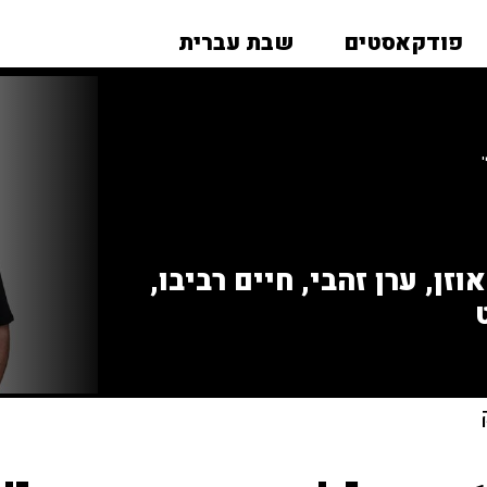
פודקאסטים
שבת עברית
זן, ערן זהבי, חיים רביבו,