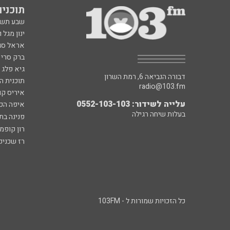
תוכניות fm
שבע תש
ינון מגל 
אראל סג"
ברק סרי 
גיא פלג
דבורה הנביאה 6, רמת השרון
תוכנית ה
radio@103.fm
איריס קו
עלייה לשידור: 0552-103-103
איפה הכ
בעלות שיחה רגילה
פנינה בת
רון קופמ
רז שכניק
כל הזכויות שמורות ל - 103FM