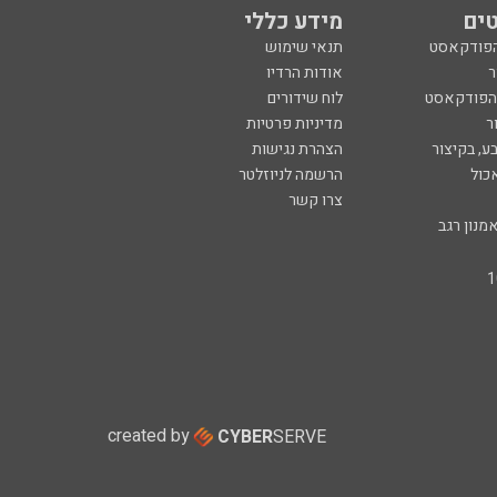
ים
מידע כללי
הפודקאסט
תנאי שימוש
ר
אודות הרדיו
 הפודקאסט
לוח שידורים
ר
מדיניות פרטיות
ע, בקיצור
הצהרת נגישות
כול
הרשמה לניוזלטר
צרו קשר
מנון רגב
created by
CYBER
SERVE