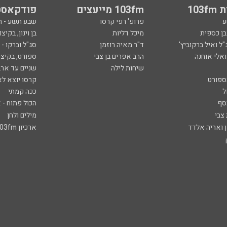
103
103fm מייעצים
פודקאסט
ע
פרופ' רפי קרסו
שבע תשע - 
ובן כספית
מיכל דליות
בן וינון, בקיצו
ל ואיל ברקוביץ'
ד"ר מאיה רוזמן
סג"ל וברקו -
ואלי אוחנה
הרב אפרים בן צבי
ספורט, בקיצו
שיחות לילה
שניים עד ארב
ספורט
קרסו יוצא לא
ל
ככה קמתי
סף
הכול פתוח - א
 צבי
מילים ולחן
ן ואריה אלדד
ארכיון 103fm