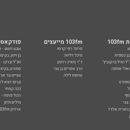
103
103fm מייעצים
פודקאסט
ע
פרופ' רפי קרסו
שבע תשע - 
ובן כספית
מיכל דליות
בן וינון, בקיצו
ל ואיל ברקוביץ'
ד"ר מאיה רוזמן
סג"ל וברקו -
ואלי אוחנה
הרב אפרים בן צבי
ספורט, בקיצו
שיחות לילה
שניים עד ארב
ספורט
קרסו יוצא לא
ל
ככה קמתי
סף
הכול פתוח - א
 צבי
מילים ולחן
ן ואריה אלדד
ארכיון 103fm