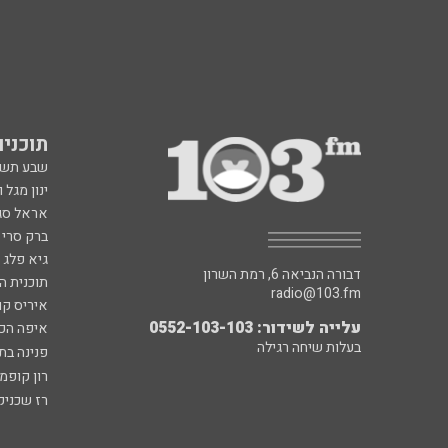
תוכניות fm
שבע תש
ינון מגל 
אראל סג"
ברק סרי 
גיא פלג
דבורה הנביאה 6, רמת השרון
תוכנית ה
radio@103.fm
איריס קו
עלייה לשידור: 0552-103-103
איפה הכ
בעלות שיחה רגילה
פנינה בת
רון קופמ
רז שכניק