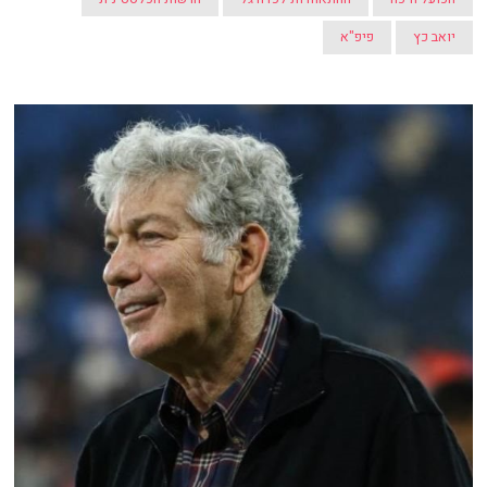
יואב כץ
פיפ"א