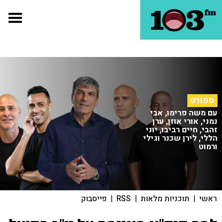
ספורט
עם משה פרימו, אבי
נמני, אורי אוזן, ערן
זהבי, חיים רביבו, יוני
הללי, לירן שכנר וגילי
ורמוט
ראשי
|
תוכניות מלאות
|
RSS
|
פייסבוק