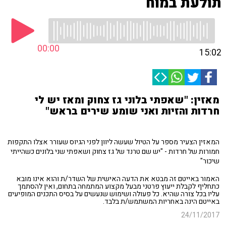
תולעת במוח
00:00
15:02
מאזין: "שאפתי בלוני גז צחוק ומאז יש לי
חרדות והזיות ואני שומע שירים בראש"
המאזין הצעיר מספר על הטיול שעשה ליוון לפני הגיוס שעורר אצלו התקפות
חמורות של חרדות - "יש שם טרנד של גז צחוק ושאפתי שני בלונים כשהייתי
שיכור"
האמור באייטם זה מבטא את הדעה האישית של השדר/ת והוא אינו מובא
כתחליף לקבלת ייעוץ פרטני מבעל מקצוע המתמחה בתחום, ואין להסתמך
עליו בכל צורה שהיא. כל פעולה ושימוש שנעשים על בסיס התכנים המופיעים
באייטם הינה באחריות המשתמש/ת בלבד.
24/11/2017