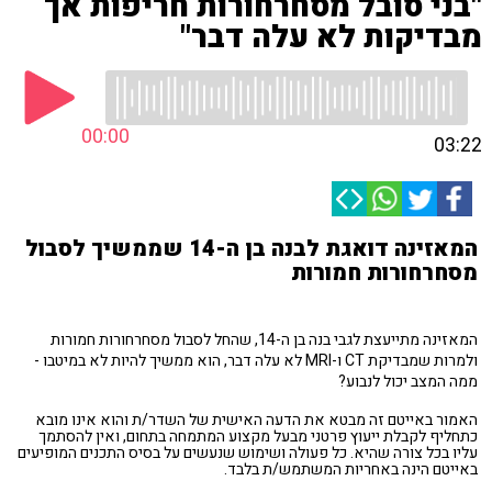
"בני סובל מסחרחורות חריפות אך
מבדיקות לא עלה דבר"
00:00
03:22
המאזינה דואגת לבנה בן ה-14 שממשיך לסבול
מסחרחורות חמורות
המאזינה מתייעצת לגבי בנה בן ה-14, שהחל לסבול מסחרחורות חמורות
ולמרות שמבדיקת CT ו-MRI לא עלה דבר, הוא ממשיך להיות לא במיטבו -
ממה המצב יכול לנבוע?
האמור באייטם זה מבטא את הדעה האישית של השדר/ת והוא אינו מובא
כתחליף לקבלת ייעוץ פרטני מבעל מקצוע המתמחה בתחום, ואין להסתמך
עליו בכל צורה שהיא. כל פעולה ושימוש שנעשים על בסיס התכנים המופיעים
באייטם הינה באחריות המשתמש/ת בלבד.