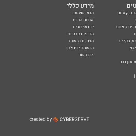
ים
מידע כללי
הפודקאסט
תנאי שימוש
ר
אודות הרדיו
 הפודקאסט
לוח שידורים
ר
מדיניות פרטיות
ע, בקיצור
הצהרת נגישות
כול
הרשמה לניוזלטר
צרו קשר
מנון רגב
created by
CYBER
SERVE