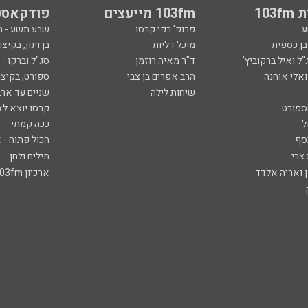
103
103fm מייעצים
פודקאסט
ע
פרופ' רפי קרסו
שבע תשע - 
ובן כספית
מיכל דליות
בן וינון, בקיצו
ל ואיל ברקוביץ'
ד"ר מאיה רוזמן
סג"ל וברקו -
ואלי אוחנה
הרב אפרים בן צבי
ספורט, בקיצו
שיחות לילה
שניים עד ארב
ספורט
קרסו יוצא לא
ל
ככה קמתי
סף
הכול פתוח - א
 צבי
מילים ולחן
ן ואריה אלדד
ארכיון 103fm