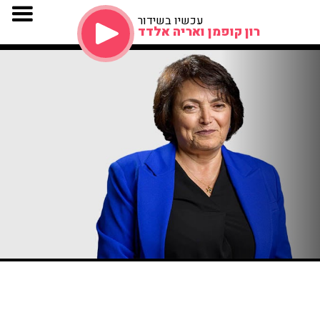
עכשיו בשידור
רון קופמן ואריה אלדד