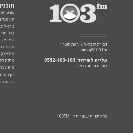
תוכניות fm
שבע תש
ינון מגל 
אראל סג"
ברק סרי 
גיא פלג
דבורה הנביאה 6, רמת השרון
תוכנית ה
radio@103.fm
איריס קו
עלייה לשידור: 0552-103-103
איפה הכ
בעלות שיחה רגילה
פנינה בת
רון קופמ
רז שכניק
כל הזכויות שמורות ל - 103FM