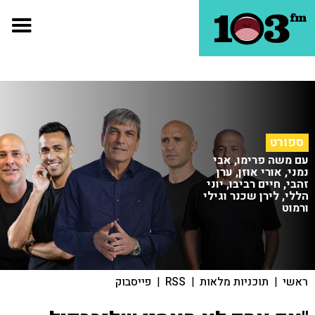
ספורט
עם משה פרימו, אבי
נמני, אורי אוזן, ערן
זהבי, חיים רביבו, יוני
הללי, לירן שכנר וגילי
ורמוט
ראשי
|
תוכניות מלאות
|
RSS
|
פייסבוק