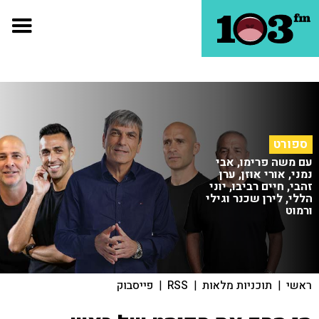
ספורט
עם משה פרימו, אבי
נמני, אורי אוזן, ערן
זהבי, חיים רביבו, יוני
הללי, לירן שכנר וגילי
ורמוט
ראשי
|
תוכניות מלאות
|
RSS
|
פייסבוק