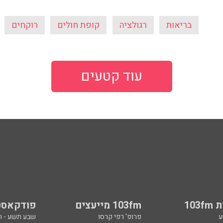
בריאות
רגולציה
קופת חולים
רוקחים
עוד קטעים
103
103fm מייעצים
פודקאסט
ע
פרופ' רפי קרסו
שבע תשע - 