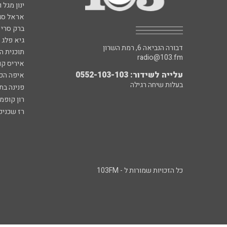
ינון מגל 
אראל סג"
ברק סרי 
גיא פלג
דבורה הנביאה 6, רמת השרון
תוכנית ה
radio@103.fm
איריס קו
עלייה לשידור: 0552-103-103
איפה הכ
בעלות שיחה רגילה
פנינה בת
רון קופמ
רז שכניק
כל הזכויות שמורות ל - 103FM