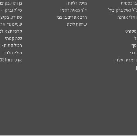
ובן כספית
מיכל דליות
בן וינון, בקיצו
ל ואיל ברקוביץ'
ד"ר מאיה רוזמן
סג"ל וברקו -
ואלי אוחנה
הרב אפרים בן צבי
ספורט, בקיצו
שיחות לילה
שניים עד ארב
ספורט
קרסו יוצא לא
ל
ככה קמתי
סף
הכול פתוח - א
 צבי
מילים ולחן
ן ואריה אלדד
ארכיון 103fm