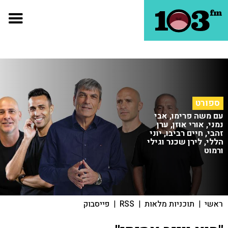
ספורט
עם משה פרימו, אבי
נמני, אורי אוזן, ערן
זהבי, חיים רביבו, יוני
הללי, לירן שכנר וגילי
ורמוט
ראשי
|
תוכניות מלאות
|
RSS
|
פייסבוק