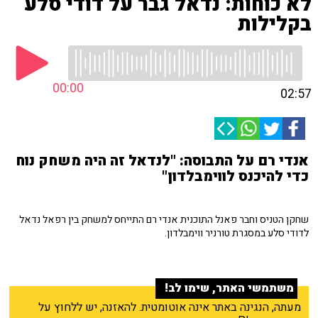
לא כוחות: נדאל גבר על דודי סלע
בקלילות
00:00
02:57
אנדי רם על התבוסה: "לנדאל זה היה משחק נוח
כדי להיכנס לווימבלדון"
שחקן הטניס וחבר פאנל התוכנית אנדי רם התייחס למשחק בין רפאל נדאל
לדודי סלע במסגרת טורניר ווימבלדון.
משתמשי האתר, שימו לב!
מעתה, הנגינה באתר אינה אוטומטית. להאזנה, יש ללחוץ על