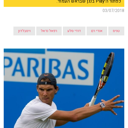
כפתור ה־Play בנגן שבראש העמוד.
03/07/2018
טניס
אנדי רם
דודי סלע
רפאל נדאל
וימבלדון