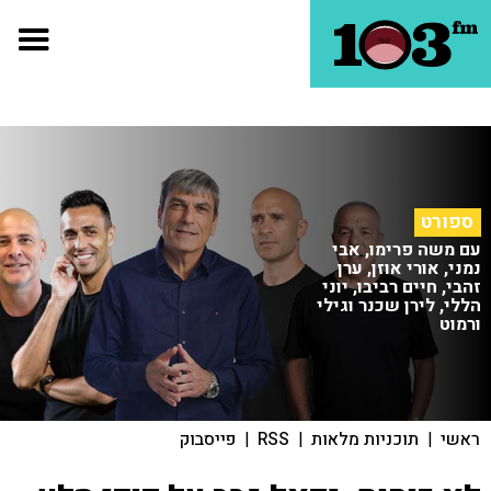
ספורט
עם משה פרימו, אבי
נמני, אורי אוזן, ערן
זהבי, חיים רביבו, יוני
הללי, לירן שכנר וגילי
ורמוט
ראשי
|
תוכניות מלאות
|
RSS
|
פייסבוק