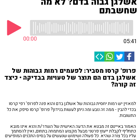
אשלגן גבוה בדם? לא מה
שחשבתם
00:00
05:41
פרופ' קרסו מסביר: לפעמים רמות גבוהות של
אשלגן בדם הם תוצר של טעויות בבדיקה • כיצד
זה קורה?
למאזין יש רמות יחסית גבוהות של אשלגן בדם והוא פנה לפרופ' רפי קרסו
בכדי להבין - ממה זה נובע ומה ניתן לעשות בנידון? פרופ' קרסו סיפק את כל
התשובות.
האמור באייטם זה מבטא את הדעה האישית של השדר/ת והוא אינו מובא
כתחליף לקבלת ייעוץ פרטני מבעל מקצוע המתמחה בתחום, ואין להסתמך
עליו בכל צורה שהיא. כל פעולה ושימוש שנעשים על בסיס התכנים המופיעים