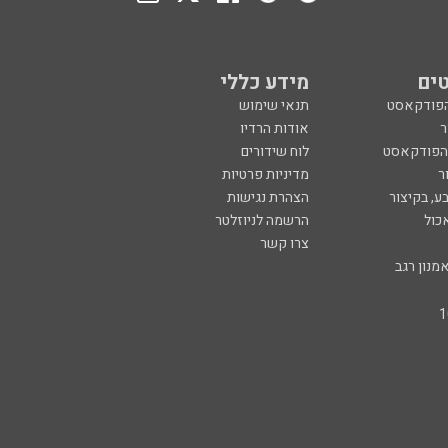
ים
מידע כללי
הפודקאסט
תנאי שימוש
ר
אודות הרדיו
 הפודקאסט
לוח שידורים
ר
מדיניות פרטיות
ע, בקיצור
הצהרת נגישות
כול
הרשמה לניוזלטר
צרו קשר
מנון רגב