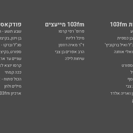
103
103fm מייעצים
פודקאסט
ע
פרופ' רפי קרסו
שבע תשע - 
ובן כספית
מיכל דליות
בן וינון, בקיצו
ל ואיל ברקוביץ'
ד"ר מאיה רוזמן
סג"ל וברקו -
ואלי אוחנה
הרב אפרים בן צבי
ספורט, בקיצו
שיחות לילה
שניים עד ארב
ספורט
קרסו יוצא לא
ל
ככה קמתי
סף
הכול פתוח - א
 צבי
מילים ולחן
ן ואריה אלדד
ארכיון 103fm