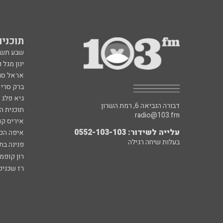
תוכניות fm
שבע תש
ינון מגל 
אראל סג"
ברק סרי 
גיא פלג
דבורה הנביאה 6, רמת השרון
תוכנית ה
radio@103.fm
איריס קו
עלייה לשידור: 0552-103-103
איפה הכ
בעלות שיחה רגילה
פנינה בת
רון קופמ
רז שכניק