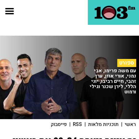
ספורט
עם משה פרימו, אבי
נמני, אורי אוזן, ערן
זהבי, חיים רביבו, יוני
הללי, לירן שכנר וגילי
ורמוט
ראשי
|
תוכניות מלאות
|
RSS
|
פייסבוק