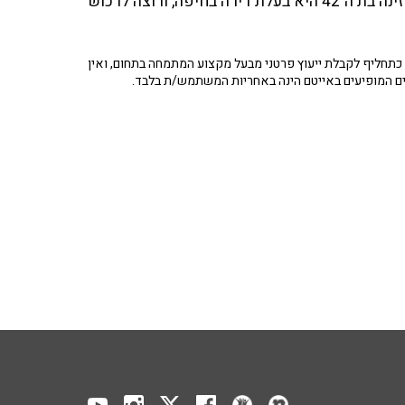
"אני רוצה לעשות עוד צעד קדימה לעבר העתיד שלי". המאזינה בת ה־42 היא בעלת דירה בחיפה, ורוצה לרכוש
תחליף לקבלת ייעוץ פרטני מבעל מקצוע המתמחה בתחום, ואין
ים המופיעים באייטם הינה באחריות המשתמש/ת בלבד.