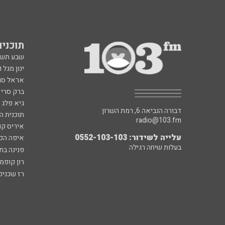
תוכניות fm
שבע תש
ינון מגל 
אראל סג"
ברק סרי 
גיא פלג
דבורה הנביאה 6, רמת השרון
תוכנית ה
radio@103.fm
איריס קו
עלייה לשידור: 0552-103-103
איפה הכ
בעלות שיחה רגילה
פנינה בת
רון קופמ
רז שכניק