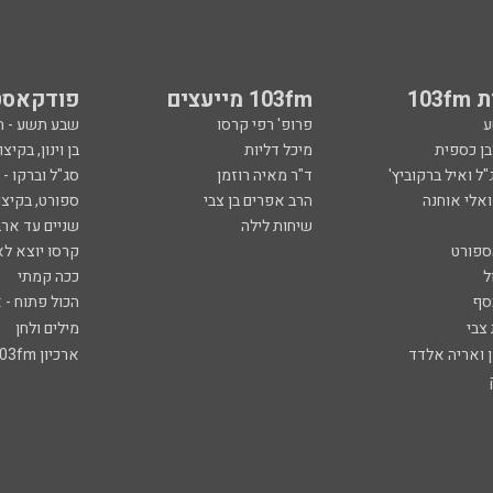
103
103fm מייעצים
פודקאסט
ע
פרופ' רפי קרסו
שבע תשע - 
ובן כספית
מיכל דליות
בן וינון, בקיצו
ל ואיל ברקוביץ'
ד"ר מאיה רוזמן
סג"ל וברקו -
ואלי אוחנה
הרב אפרים בן צבי
ספורט, בקיצו
שיחות לילה
שניים עד ארב
ספורט
קרסו יוצא לא
ל
ככה קמתי
סף
הכול פתוח - א
 צבי
מילים ולחן
ן ואריה אלדד
ארכיון 103fm