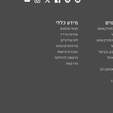
ים
מידע כללי
הפודקאסט
תנאי שימוש
ר
אודות הרדיו
 הפודקאסט
לוח שידורים
ר
מדיניות פרטיות
ע, בקיצור
הצהרת נגישות
כול
הרשמה לניוזלטר
צרו קשר
מנון רגב