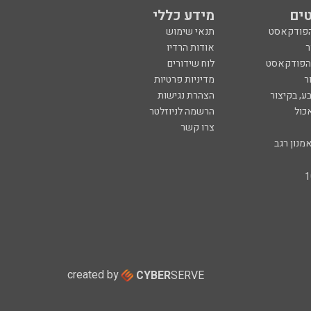
ים
מידע כללי
הפודקאסט
תנאי שימוש
ר
אודות הרדיו
 הפודקאסט
לוח שידורים
ר
מדיניות פרטיות
ע, בקיצור
הצהרת נגישות
כול
הרשמה לניוזלטר
צרו קשר
מנון רגב
created by
CYBER
SERVE