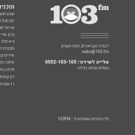
תוכניות fm
שבע תש
ינון מגל 
אראל סג"
ברק סרי 
גיא פלג
דבורה הנביאה 6, רמת השרון
תוכנית ה
radio@103.fm
איריס קו
עלייה לשידור: 0552-103-103
איפה הכ
בעלות שיחה רגילה
פנינה בת
רון קופמ
רז שכניק
כל הזכויות שמורות ל - 103FM