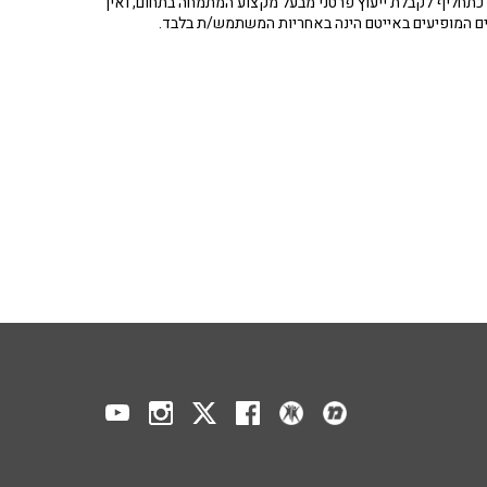
תחליף לקבלת ייעוץ פרטני מבעל מקצוע המתמחה בתחום, ואין
ים המופיעים באייטם הינה באחריות המשתמש/ת בלבד.