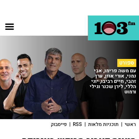
ספורט
עם משה פרימו, אבי
נמני, אורי אוזן, ערן
זהבי, חיים רביבו, יוני
הללי, לירן שכנר וגילי
ורמוט
ראשי
|
תוכניות מלאות
|
RSS
|
פייסבוק