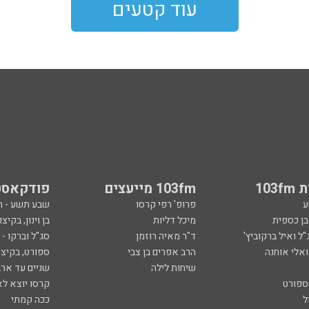
עוד קטעים
103
103fm מייעצים
פודקאסט
ע
פרופ' רפי קרסו
שבע תשע - 
ובן כספית
מיכל דליות
בן וינון, בקיצו
ל ואיל ברקוביץ'
ד"ר מאיה רוזמן
סג"ל וברקו -
ואלי אוחנה
הרב אפרים בן צבי
ספורט, בקיצו
שיחות לילה
שניים עד ארב
ספורט
קרסו יוצא לא
ל
ככה קמתי