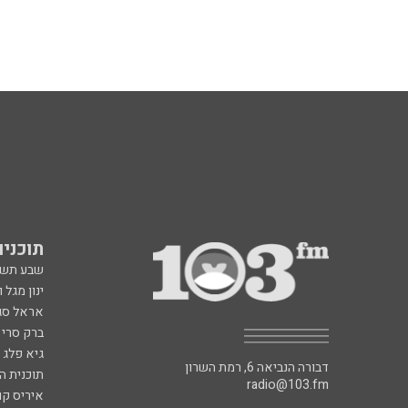
תוכניות fm
שבע תש
ינון מגל 
אראל סג"
ברק סרי 
גיא פלג
דבורה הנביאה 6, רמת השרון
תוכנית ה
radio@103.fm
איריס קו