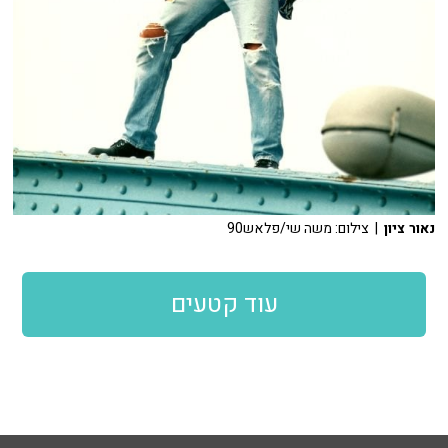
נאור ציון
| צילום: משה שי/פלאש90
עוד קטעים