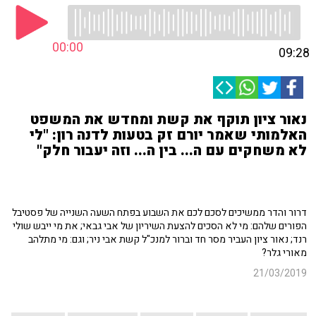
00:00
09:28
נאור ציון תוקף את קשת ומחדש את המשפט
האלמותי שאמר יורם זק בטעות לדנה רון: "לי
לא משחקים עם ה... בין ה... וזה יעבור חלק"
דרור והדר ממשיכים לסכם לכם את השבוע בפתח השעה השנייה של פסטיבל
הפורים שלהם: מי לא הסכים להצעת השיריון של אבי גבאי; את מי ייבש שולי
רנד; נאור ציון העביר מסר חד וברור למנכ"ל קשת אבי ניר; וגם: מי מתלהב
מאורי גלר?
21/03/2019