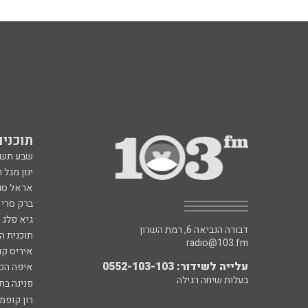
תוכניות fm
שבע תש
ינון מגל 
אראל סג"
ברק סרי 
גיא פלג
דבורה הנביאה 6, רמת השרון
תוכנית ה
radio@103.fm
איריס קו
עלייה לשידור: 0552-103-103
איפה הכ
בעלות שיחה רגילה
פנינה בת
רון קופמ