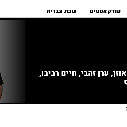
פודקאסטים
שבת עברית
זן, ערן זהבי, חיים רביבו,