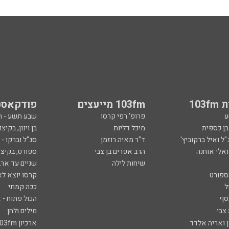
103
103fm מייעצים
פודקאסט
ע
פרופ' רפי קרסו
שבע תשע - 
ובן כספית
מיכל דליות
בן וינון, בקיצו
ל ואיל ברקוביץ'
ד"ר מאיה רוזמן
סג"ל וברקו -
ואלי אוחנה
הרב אפרים בן צבי
ספורט, בקיצו
שיחות לילה
שניים עד ארב
ספורט
קרסו יוצא לא
ל
ככה קמתי
סף
הכול פתוח - א
 צבי
מילים ולחן
ן ואריה אלדד
ארכיון 103fm