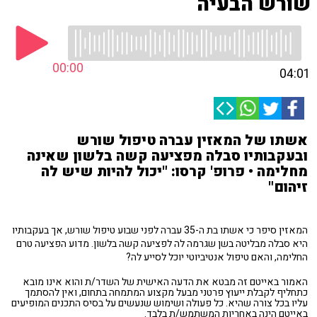
שורש הבעיה
00:00
04:01
אשתו של המאזין עברה טיפול שורש
ובעקבותיו סבלה מפציעה קשה בלשון שאינה
מחלימה • פרופ' קרסו: "יכול להיות שיש לה
זיהום"
המאזין סיפר כי אשתו בת ה-35 עברה לפני שבוע טיפול שורש, אך בעקבותיו
היא סבלה מבליטה בשן שגרמה לה לפציעה קשה בלשון. מדוע הפציעה טרם
החלימה, והאם טיפול אנטיביוטי יוכל לסייע לה?
האמור באייטם זה מבטא את הדעה האישית של השדר/ת והוא אינו מובא
כתחליף לקבלת ייעוץ פרטני מבעל מקצוע המתמחה בתחום, ואין להסתמך
עליו בכל צורה שהיא. כל פעולה ושימוש שנעשים על בסיס התכנים המופיעים
באייטם הינה באחריות המשתמש/ת בלבד.