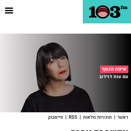
איפה הכסף
עם ענת דוידוב
ראשי
|
תוכניות מלאות
|
RSS
|
פייסבוק