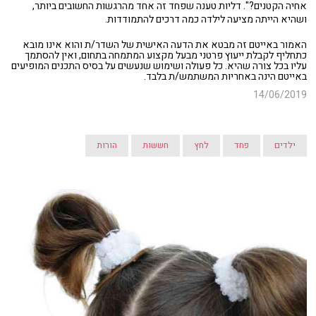
אחיה הקטנים?". דליות טענה שפחד זה אחד מהרגשות החשובים ביותר,
ושהיא הייתה מציעה לילדה כמה דרכים להתמודדות.
האמור באייטם זה מבטא את הדעה האישית של השדר/ת והוא אינו מובא
כתחליף לקבלת ייעוץ פרטני מבעל מקצוע המתמחה בתחום, ואין להסתמך
עליו בכל צורה שהיא. כל פעולה ושימוש שנעשים על בסיס התכנים המופיעים
באייטם הינה באחריות המשתמש/ת בלבד.
14/06/2019
ילדים
פחד
לחץ
חששות
הורות