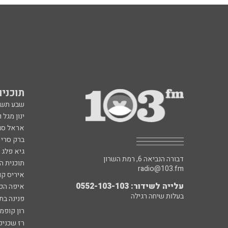
תוכניות fm
שבע תש
ינון מגל 
אראל סג"
ברק סרי 
גיא פלג
דבורה הנביאה 6, רמת השרון
תוכנית ה
radio@103.fm
איריס קו
עלייה לשידור: 0552-103-103
איפה הכ
בעלות שיחה רגילה
פנינה בת
רון קופמ
רז שכניק