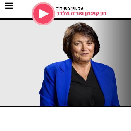
עכשיו בשידור
רון קופמן ואריה אלדד