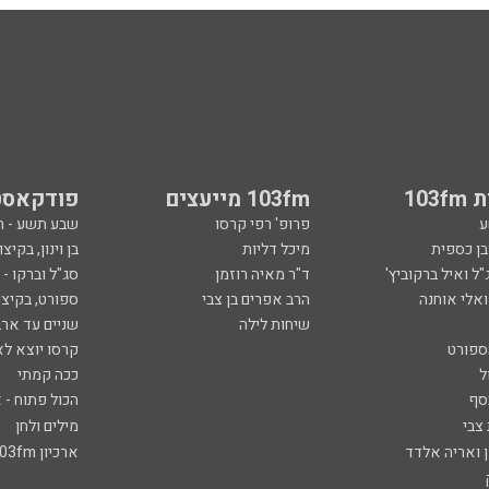
103
103fm מייעצים
פודקאסט
ע
פרופ' רפי קרסו
שבע תשע - 
ובן כספית
מיכל דליות
בן וינון, בקיצו
ל ואיל ברקוביץ'
ד"ר מאיה רוזמן
סג"ל וברקו -
ואלי אוחנה
הרב אפרים בן צבי
ספורט, בקיצו
שיחות לילה
שניים עד ארב
ספורט
קרסו יוצא לא
ל
ככה קמתי
סף
הכול פתוח - א
 צבי
מילים ולחן
ן ואריה אלדד
ארכיון 103fm