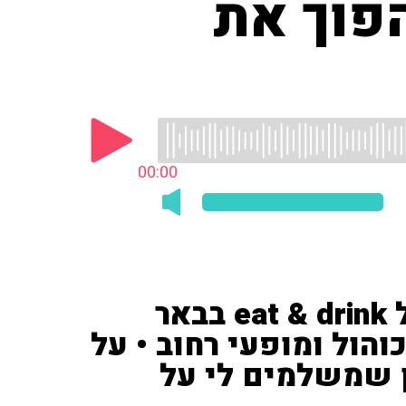
פוך את
00:00
השף אבי ביטון, על פסטיבל eat & drink בבאר
הול ומופעי רחוב • על
 שמשלמים לי על