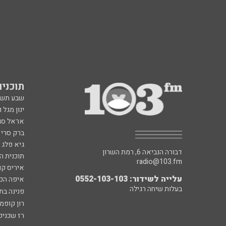
תוכניות fm
שבע תש
ינון מגל 
אראל סג"
ברק סרי 
גיא פלג
דבורה הנביאה 6, רמת השרון
תוכנית ה
radio@103.fm
איריס קו
עלייה לשידור: 0552-103-103
איפה הכ
בעלות שיחה רגילה
פנינה בת
רון קופמ
רז שכניק