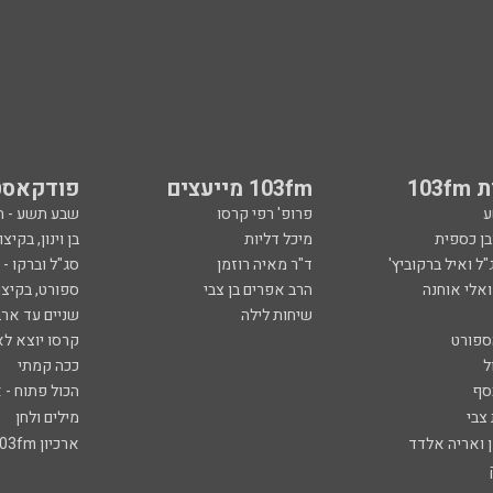
103
103fm מייעצים
פודקאסט
ע
פרופ' רפי קרסו
שבע תשע - 
ובן כספית
מיכל דליות
בן וינון, בקיצו
ל ואיל ברקוביץ'
ד"ר מאיה רוזמן
סג"ל וברקו -
ואלי אוחנה
הרב אפרים בן צבי
ספורט, בקיצו
שיחות לילה
שניים עד ארב
ספורט
קרסו יוצא לא
ל
ככה קמתי
סף
הכול פתוח - א
 צבי
מילים ולחן
ן ואריה אלדד
ארכיון 103fm