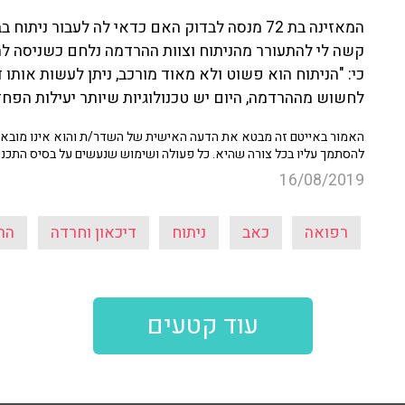
המאזינה בת 72 מנסה לבדוק האם כדאי לה לעבור 
קשה לי להתעורר מהניתוח וצוות ההרדמה נלחם כשניסה להע
כי: "הניתוח הוא פשוט ולא מאוד מורכב, ניתן לעשות אותו
לחשוש מההרדמה, היום יש טכנולוגיות שיותר יעילות הפחד
האמור באייטם זה מבטא את הדעה האישית של השדר/ת והוא אינו מובא כ
להסתמך עליו בכל צורה שהיא. כל פעולה ושימוש שנעשים על בסיס התכנ
16/08/2019
רפואה
כאב
ניתוח
דיכאון וחרדה
הר
עוד קטעים