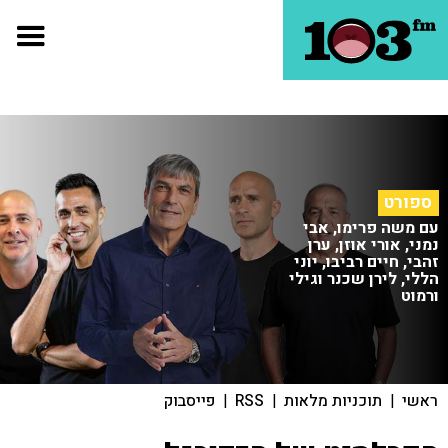
ספורט
עם משה פרימו, אבי
נמני, אורי אוזן, ערן
זהבי, חיים רביבו, יוני
הללי, לירן שכנר וגילי
ורמוט
ראשי
|
תוכניות מלאות
|
RSS
|
פייסבוק