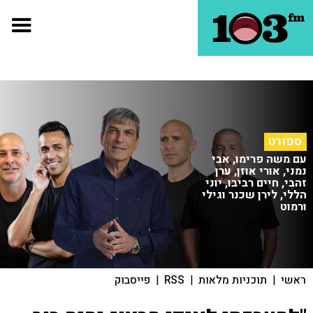
ספורט
עם משה פרימו, אבי
נמני, אורי אוזן, ערן
זהבי, חיים רביבו, יוני
הללי, לירן שכנר וגילי
ורמוט
ראשי
|
תוכניות מלאות
|
RSS
|
פייסבוק