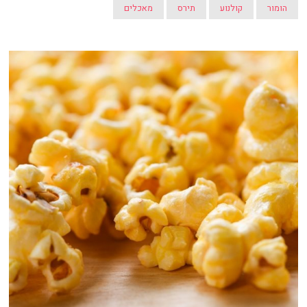
הומור
קולנוע
תירס
מאכלים