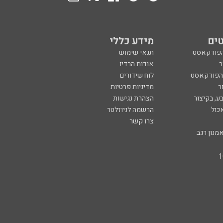
ים
מידע כללי
הפודקאסט
תנאי שימוש
ר
אודות הרדיו
 הפודקאסט
לוח שידורים
ר
מדיניות פרטיות
ע, בקיצור
הצהרת נגישות
כול
הרשמה לניוזלטר
צרו קשר
מנון רגב