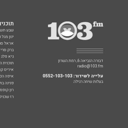
תוכניות fm
שבע תש
ינון מגל 
אראל סג"
ברק סרי 
גיא פלג
דבורה הנביאה 6, רמת השרון
תוכנית ה
radio@103.fm
איריס קו
עלייה לשידור: 0552-103-103
איפה הכ
בעלות שיחה רגילה
פנינה בת
רון קופמ
רז שכניק