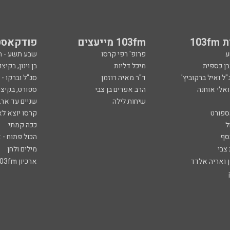
103
103fm מייעצים
פודקאסט
ע
פרופ' רפי קרסו
שבע תשע - 
ובן כספית
מיכל דליות
בן וינון, בקיצו
ל ואיל ברקוביץ'
ד"ר מאיה רוזמן
סג"ל וברקו -
ואלי אוחנה
הרב אפרים בן צבי
ספורט, בקיצו
שיחות לילה
שניים עד ארב
ספורט
קרסו יוצא לא
ל
ככה קמתי
סף
הכול פתוח - א
 צבי
מילים ולחן
ן ואריה אלדד
ארכיון 103fm