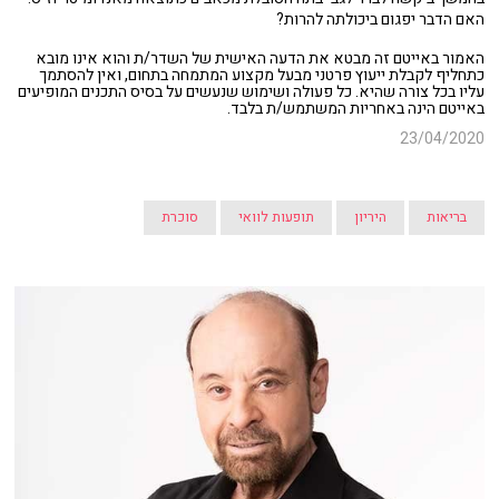
האם הדבר יפגום ביכולתה להרות?
האמור באייטם זה מבטא את הדעה האישית של השדר/ת והוא אינו מובא
כתחליף לקבלת ייעוץ פרטני מבעל מקצוע המתמחה בתחום, ואין להסתמך
עליו בכל צורה שהיא. כל פעולה ושימוש שנעשים על בסיס התכנים המופיעים
באייטם הינה באחריות המשתמש/ת בלבד.
23/04/2020
בריאות
היריון
תופעות לוואי
סוכרת