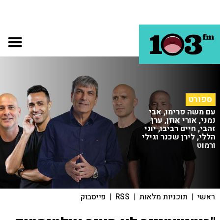
ספורט
עם משה פרימו, אבי
נמני, אורי אוזן, ערן
זהבי, חיים רביבו, יוני
הללי, לירן שכנר וגילי
ורמוט
ראשי
|
תוכניות מלאות
|
RSS
|
פייסבוק