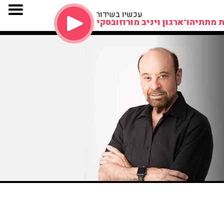
עכשיו בשידור
 מתתיהו־ארגון ויניב מורוזובסקי