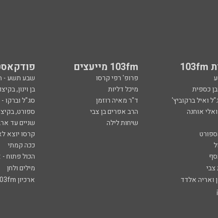
103
103fm מייעצים
פודקאסט
ע
פרופ' רפי קרסו
שבע תשע - 
ובן כספית
מיכל דליות
בן וינון, בקיצו
ל ואיל ברקוביץ'
ד"ר מאיה רוזמן
סג"ל וברקו -
ואלי אוחנה
הרב אפרים בן צבי
ספורט, בקיצו
שיחות לילה
שניים עד ארב
ספורט
קרסו יוצא לא
ל
ככה קמתי
סף
הכול פתוח - א
 צבי
מילים ולחן
ן ואריה אלדד
ארכיון 103fm