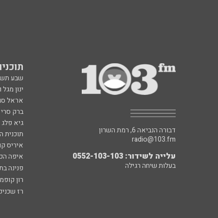
תוכניות fm
שבע תש
ינון מגל 
אראל סג"
ברק סרי 
גיא פלג
דבורה הנביאה 6, רמת השרון
תוכנית ה
radio@103.fm
איריס קו
עלייה לשידור: 0552-103-103
איפה הכ
בעלות שיחה רגילה
פנינה בת
רון קופמ
רז שכניק