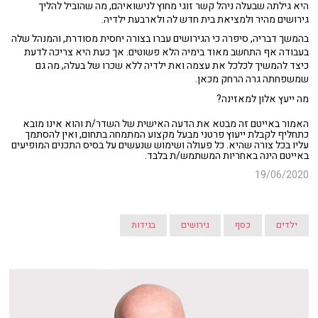
היא גילתה שבעלה ניהל קשר זוגי מחוץ לנישואיהם, מה שהוביל להליך
גירושים מהיר ולמציאת בית חדש לה ולארבעת ילדיה.
בהמשך דבריה, סיפרה כי הגירושים עברו בצורה יחסית מסודרת, והמנהל שלה
בעבודה אף התחשב מאוד בימיה הלא פשוטים. אך כעת היא צריכה לדעת
כיצד להמשיך לכלכל את עצמה ואת ילדיה ללא שכרו של בעלה, מה גם
שמשפחתה גרה הרחק מכאן.
מה ייעץ אלון למאזינה?
האמור באייטם זה מבטא את הדעה האישית של השדר/ת והוא אינו מובא
כתחליף לקבלת ייעוץ פרטני מבעל מקצוע המתמחה בתחום, ואין להסתמך
עליו בכל צורה שהיא. כל פעולה ושימוש שנעשים על בסיס התכנים המופיעים
באייטם הינה באחריות המשתמש/ת בלבד.
19/06/2020
ילדים
כסף
גירושים
בגידות