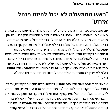
בכמה את משרד הביטחון".
"ראש הממשלה לא יכול להיות מנהל
אירוע"
יום טוב סמיה סבור כי דרגים פוליטיים "פחות נוטים לתת למישהו לנהל באמת
מא' עד ת'. האירוע הזה שאנחנו נמצאים בו כבר 5 חודשים, נכון לרגע זה אין
מנהל אירוע מקצועי. רה"מ עם כל הכבוד לו, הוא לא יכול להיות מנהל אירוע,
הוא מנהל מדינה. ריבונו של עולם, הוא לא יכול לנהל אירוע. אין גוף ברגע זה
שמסוגל לתכלל את הכול". לדעתו, לנתניהו צריך להיות אינטרס למנות
פרויקטור לקורונה, שכן "הוא אאוטסיידר, לא מעניין אותו מפלגות ולא כלום.
הוא מחליט להטיל סגר על אזור מסוים בגלל נתונים רפואיים. הוא לא עושה
זאת משיקולים פוליטיים, לא שואל את ש"ס, לא את יהדות התורה, לא את
מרצ ולא את הערבים. הוא צריך לעשות סגר בשכונות מסוימות? הוא עושה.
רה"מ לא צריך להתעסק בזה ולא יהיה לו שום ויכוח פוליטי עם החבר'ה
האלה".
אראל סג"ל תהה האם הוא היה מעוניין להתמנות לפרויקטור הקורונה, על כך
השיב אלוף פיקוד דרום לשעבר: "זה מחזיר אותי אחורה כשאריק שרון הציע
לי להיות מנהל הפינוי של גוש קטיף. אמרתי לו 'המפקד אני מוכן לעשות את
זה בתנאי מאוד ברור, שכל מי שעוסק בתחום הזה כפוף אליי ואני לא צריך
לדבר אל כל הגורמים דרך השרים וחברי הכנסת'. אם היו אומרים לי 'יום טוב
קח את המשל"ט, אתה מקבל אחריות וסמכות על כל הדברים' הייתי קופץ