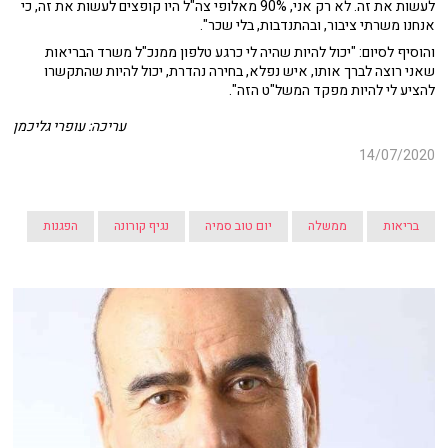
לעשות את זה. לא רק אני, 90% מאלופי צה"ל היו קופצים לעשות את זה, כי
אנחנו משרתי ציבור, ובהתנדבות, בלי שכר".
והוסיף לסיום: "יכול להיות שהיה לי כרגע טלפון ממנכ"ל משרד הבריאות
שאני רוצה לברך אותו, איש נפלא, בחירה נהדרת, יכול להיות שהתקשרו
להציע לי להיות מפקד המשל"ט הזה".
עריכה: עופרי גליכמן
14/07/2020
בריאות
ממשלה
יום טוב סמיה
נגיף קורונה
הפגנות