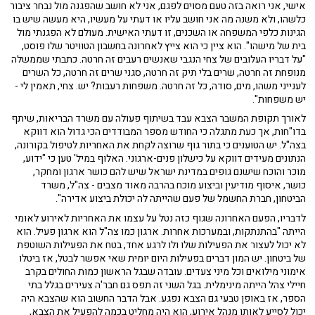
אישי, אני רואה בזה טעם מסוים לפגם, אני לא חושב שהפגנה מול נבחר ציבור
כלשהו, ולא משנה מה אני חושב עליו או דעתי על מעשיו, היא מעשה שיש בו
הגינות כלפי המשפחה או השכנים, זו דעתי האישית. מעולם לא הפגנתי מול
בית של מישהו". הוא ציין כי הוא צייץ לאחרונה בחשבון הטוויטר שלו פוסט,
"על דבריו העלובים של צחי הנגבי שאנשים רעבים זה חרטה. כתבתי שממשלה
מנופחת זה חרטה, שרים בלי תיק זה חרטה, סגני שרים זה חרטה, כל השרים
לענייני משהו, מים, סודה, כל זה חרטה. משפחות רעבות? יש. צחי, תאמין לי -
יש משפחות".
לאורך תקופת המשבר הצבא עבד בשיתוף פעולה עם משרד הבריאות, שיתף
בדו"חות, אך כעת מתגלה כי החודש מספר המבודדים הכי גדול הוא דווקא
בצה"ל. יש הטוענים כי בתור גוף שרוצה לקחת את האחריות לטיפול בקורונה,
הנתונים מעידים דווקא על כישלון פנים-ארגוני. האלוף במיל' טען כי "ידוע,
מוכר והוכח שישנם גופים במדינת ישראל שיש להם כושר ארגון ומחקר,
כושר, איסוף מודיעין וביצוע מוכח בהרבה מאוד מצבים - צה"ל, משרד
הביטחון, חברת החשמל של פעם שהייתה לה יכולת ביצוע אדירה".
לדבריו, הפעם האחרונה שגוף כזה נטל על עצמו את האחריות לאירוע לאומי
הייתה "בהתנתקות, ובמערכות אחרות. ארגון כמו צה"ל הוא ארגון פעיל. הוא
לא יכול לעצור את הפעילות שלו ולו לרגע אחד, בטח את הפעילות השוטפת
של ביטחון. יש המון דברים בפעילות היום יומית שאי אפשר לבטל, אז ביטלו
אימוני מילואים וכל מיני צעדים. עובדה שבגל הראשון כמות החולים בקרב
חיילי צהל הייתה מינימלית. בגל השני זה תפס גם חבר'ה צעירים בגלל בתי
הספר, אז באופן טבעי גם הצבא נפגע. אבל הדבר החשוב הוא שהצבא היה
יכול לסייע לאותו מנהל אירוע, הוא היה מחליט בכמה להפעיל את הצבא,