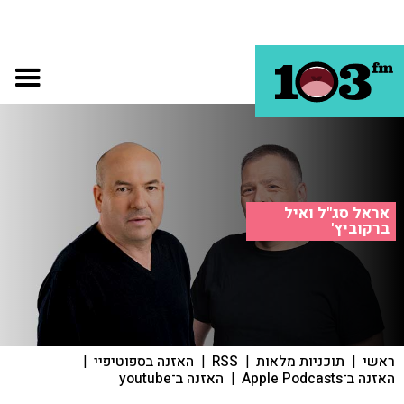
אראל סג"ל ואיל
ברקוביץ'
ראשי
|
תוכניות מלאות
|
RSS
|
האזנה בספוטיפיי
|
האזנה ב־Apple Podcasts
|
האזנה ב־youtube