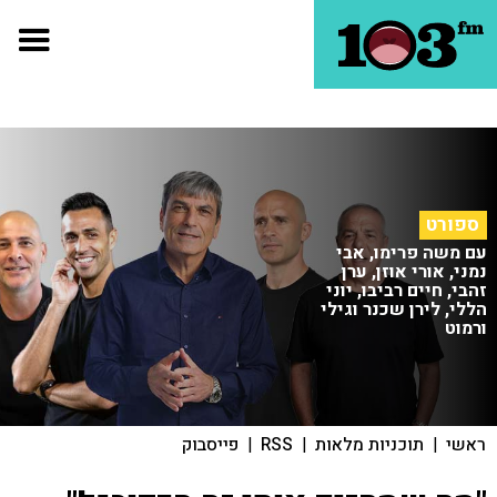
ספורט
עם משה פרימו, אבי
נמני, אורי אוזן, ערן
זהבי, חיים רביבו, יוני
הללי, לירן שכנר וגילי
ורמוט
ראשי
|
תוכניות מלאות
|
RSS
|
פייסבוק