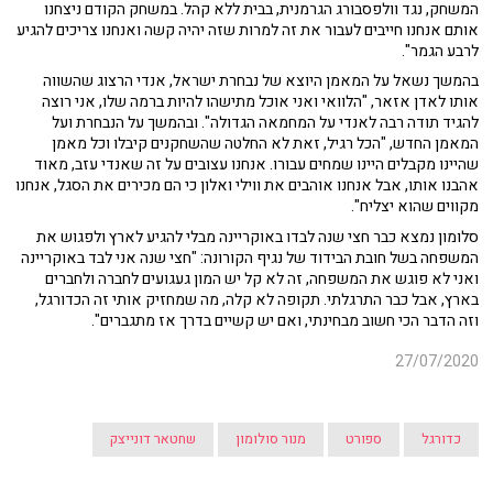
המשחק, נגד וולפסבורג הגרמנית, בבית ללא קהל. במשחק הקודם ניצחנו
אותם אנחנו חייבים לעבור את זה למרות שזה יהיה קשה ואנחנו צריכים להגיע
לרבע הגמר".
בהמשך נשאל על המאמן היוצא של נבחרת ישראל, אנדי הרצוג שהשווה
אותו לאדן אזאר, "הלוואי ואני אוכל מתישהו להיות ברמה שלו, אני רוצה
להגיד תודה רבה לאנדי על המחמאה הגדולה". ובהמשך על הנבחרת ועל
המאמן החדש, "הכל רגיל, זאת לא החלטה שהשחקנים קיבלו וכל מאמן
שהיינו מקבלים היינו שמחים עבורו. אנחנו עצובים על זה שאנדי עזב, מאוד
אהבנו אותו, אבל אנחנו אוהבים את ווילי ואלון כי הם מכירים את הסגל, אנחנו
מקווים שהוא יצליח".
סלומון נמצא כבר חצי שנה לבדו באוקריינה מבלי להגיע לארץ ולפגוש את
המשפחה בשל חובת הבידוד של נגיף הקורונה: "חצי שנה אני לבד באוקריינה
ואני לא פוגש את המשפחה, זה לא קל יש המון געגועים לחברה ולחברים
בארץ, אבל כבר התרגלתי. תקופה לא קלה, מה שמחזיק אותי זה הכדורגל,
וזה הדבר הכי חשוב מבחינתי, ואם יש קשיים בדרך אז מתגברים".
27/07/2020
כדורגל
ספורט
מנור סולומון
שחטאר דונייצק