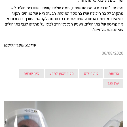
הקרובים זה יבוא על פתרונו".
והדגיש: "מבחינת עומס מונשמים, עומס חולים קשים - שום בית חולים לא
מתקרב לקצה היכולת שלו במספר המיטות. הבעיה היא של צוותים, תקני
רופאים ואחיות, ואנחנו עושים את זה בקדחתנות לקראת החורף. כרגע וודאי
אין קריסה של בתי חולים, העניין הכלכלי חייב לבוא על פתרונו לגבי בתי חולים
שאינם ממשלתיים".
עריכה: עופרי גליכמן
06/08/2020
בריאות
בית חולים
מכון ויצמן למדע
נגיף קורונה
ערן סגל