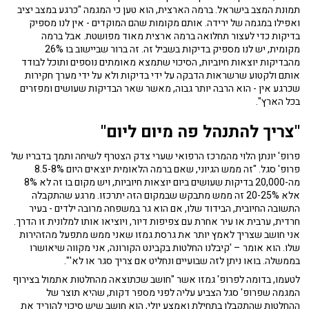
תמונת המצב בישראל. ברמה הארצית, הוא טען כי המגמה "כרגע במצב יציב
ואפילו במגמה של ירידה. אותם מקומות שהם המוקדים - אין לנו מספיק
בדיקות כדי לעצור תחלואה ברמה ארצית מאוד מפושטת. אבל ברמה
מקומית, יש לנו מספיק בדיקות בשביל זה. זה ברור שביישוב בו 26%
מהבדיקות יוצאות חיוביות, הסיכוי שתמצא מאומתים נוספים ותוכל לבודד
אותם ולקטוע שרשראות הדבקה על ידי בדיקות ולא על ידי מערך חקירות
שכרגע אין - הוא הרבה יותר גבוה, מאשר שאר הבדיקות שעושים ומפזרים
בכל הארץ".
"צריך להתנהל פה מיום ליום"
פרופ' יונתן הלוי מהמרכז הרפואי שערי צדק הצטרף לשיחה ותמך בדבריו של
פרופ' סגל. "זה ממש הגיוני, שאם ברמה הלאומית יוצאים היום 8.5-8%
מה-20,000 בדיקות שעושים ביום יוצאות חיוביות, ויש מקום בו זה לא 8%
אלא 20-25% זה ממש מתבקש שבמקום הזה יתרכזו. מרגע שהתקבלה
התשובה החיובית, הבידוד שלו, אם הוא גר במשפחה מרובה ילדים - בעיר
חרדית, ערבית או עיר אחרת עם צפיפות דיור, ויוציאו אותו למלונית זו הדרך.
אני חושב שצריך לאמץ יותר את גרסת גמזו שאני ממש מתפעל מהזהירות
שלו. הוא אומר – 'קיבלנו החלטות בקבינט הקורונה, אני מקווה שיאושרו
בממשלה. בואו ניתן לזה שבועיים ונחליט אם צריך סגר או לא'".
לטעמו, בדומה לפרופ' גמזו אשר "חושב שכתוצאה מהחלטות אתמול בצירוף
המגמה שפרופ' סגל הצביע עליה לפני מספר דקות, שהיא תוצר של
ההחלטות שהתקבלו בתחילת ואמצע יולי, הוא חושב שיש סיכוי להוריד את