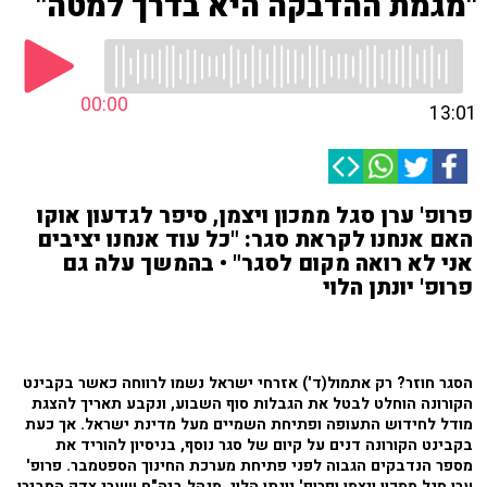
"מגמת ההדבקה היא בדרך למטה"
00:00
13:01
פרופ' ערן סגל ממכון ויצמן, סיפר לגדעון אוקו
האם אנחנו לקראת סגר: "כל עוד אנחנו יציבים
אני לא רואה מקום לסגר" • בהמשך עלה גם
פרופ' יונתן הלוי
הסגר חוזר? רק אתמול(ד') אזרחי ישראל נשמו לרווחה כאשר בקבינט
הקורונה הוחלט לבטל את הגבלות סוף השבוע, ונקבע תאריך להצגת
מודל לחידוש התעופה ופתיחת השמיים מעל מדינת ישראל. אך כעת
בקבינט הקורונה דנים על קיום של סגר נוסף, בניסיון להוריד את
מספר הנדבקים הגבוה לפני פתיחת מערכת החינוך הספטמבר. פרופ'
ערן סגל ממכון ויצמן ופרופ' יונתן הלוי, מנהל ביה"ח שערי צדק הסבירו