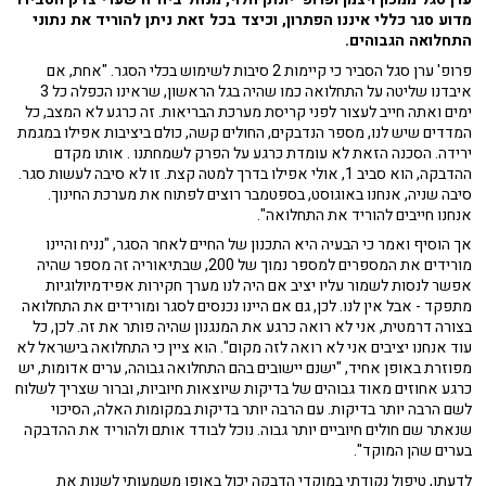
מדוע סגר כללי איננו הפתרון, וכיצד בכל זאת ניתן להוריד את נתוני
התחלואה הגבוהים.
פרופ' ערן סגל הסביר כי קיימות 2 סיבות לשימוש בכלי הסגר. "אחת, אם
איבדנו שליטה על התחלואה כמו שהיה בגל הראשון, שראינו הכפלה כל 3
ימים ואתה חייב לעצור לפני קריסת מערכת הבריאות. זה כרגע לא המצב, כל
המדדים שיש לנו, מספר הנדבקים, החולים קשה, כולם ביציבות אפילו במגמת
ירידה. הסכנה הזאת לא עומדת כרגע על הפרק לשמחתנו . אותו מקדם
ההדבקה, הוא סביב 1, אולי אפילו בדרך למטה קצת. זו לא סיבה לעשות סגר.
סיבה שניה, אנחנו באוגוסט, בספטמבר רוצים לפתוח את מערכת החינוך.
אנחנו חייבים להוריד את התחלואה".
אך הוסיף ואמר כי הבעיה היא התכנון של החיים לאחר הסגר, "נניח והיינו
מורידים את המספרים למספר נמוך של 200, שבתיאוריה זה מספר שהיה
אפשר לנסות לשמור עליו יציב אם היה לנו מערך חקירות אפידמיולוגיות
מתפקד - אבל אין לנו. לכן, גם אם היינו נכנסים לסגר ומורידים את התחלואה
בצורה דרמטית, אני לא רואה כרגע את המנגנון שהיה פותר את זה. לכן, כל
עוד אנחנו יציבים אני לא רואה לזה מקום". הוא ציין כי התחלואה בישראל לא
מפוזרת באופן אחיד, "ישנם יישובים בהם התחלואה גבוהה, ערים אדומות, יש
כרגע אחוזים מאוד גבוהים של בדיקות שיוצאות חיוביות, וברור שצריך לשלוח
לשם הרבה יותר בדיקות. עם הרבה יותר בדיקות במקומות האלה, הסיכוי
שנאתר שם חולים חיוביים יותר גבוה. נוכל לבודד אותם ולהוריד את ההדבקה
בערים שהן המוקד".
לדעתו, טיפול נקודתי במוקדי הדבקה יכול באופן משמעותי לשנות את