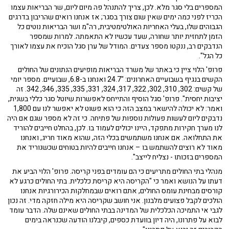
המספרים בלי סגר מלא. לכן, צריך להתנהל פה מיום ליום, שר הבריאות עצמו
הכריז לפני כמה ימים שאין שום צורך בסגר; אז אנחנו רואים שהריבון בדרגים
הגבוהים שלו, בעלי האחריות האולטימטיבית, רה"מ ושר הבריאות נוטים כל
הזמן לתחזית יותר שחורה, שעד עכשיו לא התאמתה. למרות שמספר
הנדבקים רב, ננקטו מספר צעדים. המודל של ערן סגל הוכיח את עצמו לאורך
כל הגל".
פרופ' הלוי ציין כי באתר של משרד הבריאות מופיעים הנתונים של החולים
הקשים בנגיף בשבועיים האחרונים: "24.7 ואנחנו ב-6.8, שבועיים. מספר יומי
של קשים: 302, 310, 302, 322, 317, 324, 331, 335, 335, 346, 342. זה
יציבות יחסית". פרופ' סגל הוסיף והתייחס לאפשרות שיוטל סגר כללי בשנית,
ואמר: לא יכולה להישאר במצב הזה כי הוא פשוט לא יאפשר לנו עם 1,800
נדבקים ליום לעשות פעולות נוספות של פתיחה. כי זה לא מספר שגם אם היה
לנו מערך חקירות מתפקד, היינו יכולים לעמוד בו. לכן, בהחלט חייבים להוריד
את התחלואה. אם אנחנו משתמשים בכלי הזה, שהוא מאוד חריג, ואנחנו
מאוד לא רוצים להשתמש בו – אנחנו חייבים להיות בטוחים שכשנוריד את
המספרים בזכותו - נצליח לייצב".
מנהלי בתי החולים מתריעים כי הם עומדים בפני קריסה. פרופ' הלוי הביע את
דעתו על הנושא ואמר כי "הקריסה היא קריסת כלכלית. בתי החולים כרגע לא
קורסים מבחינת עומס החולים, אתם רואים שבמחלקות הכירורגיות אנחנו
הולכים לקבל פצועים מלבנון. אני חושב שקריסה היא מילה חזקה מדי. זה נכון
לגבי אי התמיכה הכלכלית של המדינה בבתי החולים שאינם שלה. הדבר עומד
לבוא על פתרונו, היה דיון בוועדת כספים, קיבלנו הודעה שכנראה בימים