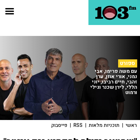
ספורט
עם משה פרימו, אבי
נמני, אורי אוזן, ערן
זהבי, חיים רביבו, יוני
הללי, לירן שכנר וגילי
ורמוט
ראשי
|
תוכניות מלאות
|
RSS
|
פייסבוק