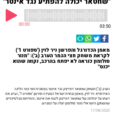
"שחטאר יכולה להפתיע נגד אינטר"
00:00
03:50
מאמן הכדורגל והפרשן ניר לוין ('ספורט 1')
לקראת משחק חצי הגמר הערב (ב'): "מנור
סולומון כנראה לא יפתח בהרכב, נקווה שהוא
יכנס"
הערב (ב') תשחק שחטאר דונייצק נגד אינטר במסגרת חצי גמר הליגה
האירופית. ניר לוין, מאמן נבחרת ישראל הצעירה ופרשן 'ספורט 1', הביע את
דעתו על יכולתה של שחטאר דונייצק לנצח את אינטר, והתייחס גם לסיכויים
שהשחקן הישראלי מנור סולומון יעלה על המגרש.
17/08/2020