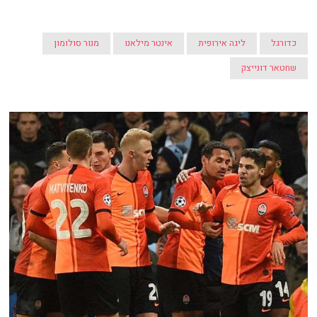
כדורגל
ליגה אירופית
אינטר מילאנו
מנור סולומון
שחטאר דונייצק