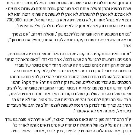
האחרון, איתנו ובלעדינו הוא יעשה מה שהוא חושב. הוא לוקח שברי תוכניות
שהיו במשא ומתן ומעלה אותם באמצעי התקשורת ומנפח בעשרות אחוזים -
לא אצלנו. לא אתן לו להשתלח, לא אתן לו לעשות מה שהוא רוצה. הוא לא
נמצא לא בנמל אשדוד, לא בנמל חיפה ולא ברכבת ישראל. יש פה 700,000
עובדים בהסתדרות, אני לא אתן לו לאיים עליהם ולהלך עליהם אימים".
"גם אם המשמעות היא שביתה כללית במשק", שאלה דוידוב. "אם נצטרך
ונראה שהוא מביא הצעות חקיקה ומנסה לקדם אותם, נפעיל את הסכסוך",
אמר.
"אתם רואים שבתקופה כזו קשה יש הרבה מאוד אנשים במדינה ששובתים,
מפגינים, ודורשים להגן על מה שיש להם", אמר בר-דוד, "האם נראה לך הגיוני
שבחסות הקורונה אנחנו נבצע איזה שהוא מרחץ דמים בשכר של עובדי
השירות הציבורי ? אין דבר כזה באף מדינה בעולם, לא קיים. אנחנו נהיה
דוגמה לכל העולם בהורדת שכר למגזר הציבורי? הרי רק לפני חודש נחתמו
הסכמים עם עובדי סוציאליים, ועכשיו ניקח להם את זה? איך ניקח? חתמו
לפני חודש וגם קצת עם האחיות, ועכשיו עובדי המעבדות בשביתה על לחצים
שיש בעולם העבודה שלהם, בעולם הקורונה. מצד אחד אנחנו מנסים לעזור,
מצד שני מה ניקח להם את זה? יש מדיניות של שר אוצר, אני לא יודע מי
תומך בו, וצריך עוד לבדוק מי מנסה לעשות לעצמו יח"צ על הגב של העובדים
בישראל, ואת זה אני לא אאפשר".
יו"ר ההסתדרות טען כי יש כאוס במשרד האוצר, "יש אווירה לא טובה במשרד
הזה, וזה פועל יוצא של התנהלות כוחנית שאנחנו רואים אותה לאורך כל
הדרך. את ההתנהלות הזאת צריך לעצור, צריך לדבר, אם שר האוצר רוצה