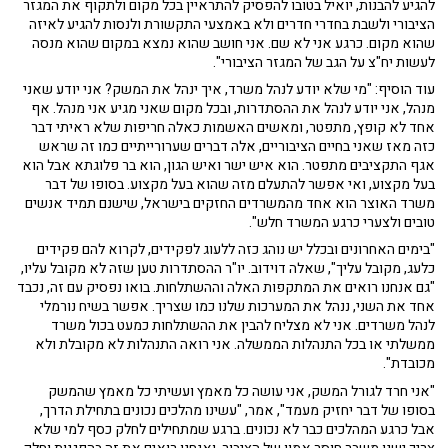
להגיע להבנות, יואיל בטובו להפסיק להתראיין בכל מקום ולתקוף את המגזר
הציבורי ולשבת בחדרי חדרים ולא באמצעי התקשורת ולנסות להגיע לאיזה
שהוא מקום. כרגע אני לא שם. אני חושב שהוא נמצא במקום שהוא מנסה
לעשות יח"צ על הגב של המגזר הציבורי".
עוד הוסיף: "מי שלא יודע לנהל משרד, איך ינהל את המשק? אני יודע שאני
מנהל, אני יודע לנהל את ההסתדרות, ובכל מקום שאני מגיע אני מנהל. אף
אחד לא קופץ, מתפטר, ומאשים האשמות כאלה חריפות שלא ראיתי דבר
כזה מאז שאני בחיים הציבוריים, אלה דברים שערורייתיים כמו זה שראש
אגף התקציבים מתפטר. הוא איש ישר ואיש הגון, הוא בר פלוגתא אבל הוא
בעל מקצוע, ואי אפשר להתעלם מזה שהוא בעל מקצוע. בסופו של דבר
משרד האוצר הוא אחד מהמשרדים החזקים בישראל, שישנם תמיד אנשים
טובים ולצערי כרגע המשרד חלש".
"בימים האחרונים ובכלל יש נוהג כזה ללעוג לפקידים, לקרוא להם פקידים
כלעג, מקובל עליך", שאלה דוידוב. יו"ר ההסתדרות טען שזה לא מקובל עליו,
"גם אנחנו רואים את המתקפות האלה וההשתלחות. בואו נפסיק עם זה, נכבד
אחד את השני, ננהל את המערכות שלנו כמו שצריך. אפשר בשיח נורמלי
לנהל משרדים. אני לא מצליח להבין את ההשתלחות כמעט בכול משרד
ממשלתי או בכל התנהלות הממשלה. אני רואה התנהלות לא מקובלת ולא
מכובדת".
"אני חרד לגורל המשק, אני עושה כל מאמץ ועשיתי כל מאמץ שהמשק
בסופו של דבר יחזיק מעמד", אמר, "עשינו מהלכים נכונים בתחילת הדרך,
אבל כרגע המהלכים כבר לא נכונים. ברגע שמתחילים לחלק כסף למי שלא