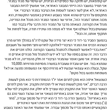
יש קופסאות, יש חלוקה של כספים לא הגיונית, יש שיסוי של מגזר במגזר.
אני תמיד במשבר הזה הייתי המבוגר האחראי, אני אמשיך להיות המבוגר
האחראי, לא אתן לשר האוצר לשסות את הציבור במגזר הציבורי. אני
מתקומם על הדברים שהוא אומר בשבוע האחרון באמצעי התקשורת, הוא
מכנה אותנו 'המגזר הזה', אדוני שר האוצר המגזר הזה מנהל את המדינה,
מנהל את הקורונה. כשאתה מדבר על המגזר הזה תדבר עליו בכבוד כמו
שעושים בכול העולם ואף אחד לא מצפה פה שיגידו תודה, אבל לפחות אל
תתקוף אותנו, זה הכול".
בהמשך הסביר בר-דוד כי הוא יצר מידה של שקט לרה"מ במהלך חודש מרץ
כשהוא הכניס את המגזר הציבורי לאלונקה לחודש וחצי חופשה על חשבונם.
"זאת בכדי לאפשר לממשלה להתנהל במשבר הקורונה. כולנו זוכרים את
הדבר הזה. זה שהם בסופו של דבר לא ידעו להתנהל מול מגזרים אחרים זו
בעיה אחרת. אני טוען ואומר שהמגזר הציבורי זה חלק מהמדינה, זה לא מגזר
שנמצא בצד. אם יש עובדת שעובדת במשרה מסוימת ומרוויחה 10,000
שקל, ובעלה הוא עצמאי ועכשיו לא מרוויח כסף אז המשפחה נפגעה או לא?
משפחות נפגעו בכול מקום".
כשנשאל איפה הוא מוכן לתרום אמר יו"ר ההסתדרות כי הוא מוכן לעשות
הרבה דברים, "אני מוכן לעשות כשיראו לי תוכניות ותקציב. אני מוכן לתרום
כששר האוצר ינהל את התקציב כמו שצריך ולא יחלק את התקציב למי שלא
צריך. שם אני אהיה, אני אנהג באחריות כשאני אראה שהצד השני נוהג גם
הוא באחריות". בהמשך הודה בר-דוד כי הוא יכריז על סכסוך עבודה, "מחר
(ג') בצהריים אני מכנס את הנהגת ההסתדרות ואת ראשי האיגודים
המקצועיים ואנחנו נכריז על סכסוך עבודה. אני שמעתי את שר האוצר בשבוע