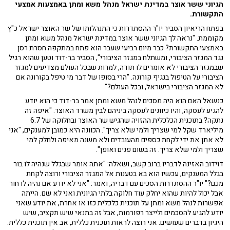
הגיוני ששר אוצר במדינת ישראל מנהל משא ומתן באמצעות אמצעי
התקשורת.
בפתח הריאיון הסביר יו"ר ההסתדרות כי התנהלותו של שר האוצר ישראל כ"ץ
מקוממת. "נראה לך הגיוני ששר אוצר במדינת ישראל מנהל משא ומתן
באמצעי התקשורת? כבר מיום רביעי שעבר הוא פתח במתקפה חסרת רסן
נגד המגזר הציבורי, ומשתלח במגזר הציבורי", הסביר בר-דוד וטען שהוא רגיל
שבמגזר הציבורי לא אומרים לו תודה, למרות שבכל העולם מצדיעים למגזר
הציבורי על הטיפול בנגיף קורונה. "הרי בסופו של דבר מי טיפל בקורונה אם
לא המגזר הציבורי בישראל, ובכל העולם?"
כנשאל האם הוא היה מסכים לנהל משא ומתן אמר בר-דוד כי הוא יודע
להגיע לעסקה, והיו כיוונים לעסקה ביניהם לבין משרד האוצר. "איפה זה
נתקה? בתוכנית הכלכלית ההזויה שהגיש שר האוצר ובחלוקה של 6.7
מיליארד שקל למי שצריך ולמי שלא צריך". הכוונה היא כמובן למענקים, "אני
לא אתן את ידי לקחת כספים מהעובדים ולא משנה מאיפה ולחלק למי
שצריך ולמי שלא צריך. זה בשום פנים ואופן".
דוידוב האזינה לדבריו ברוב קשב, ושאלה: "אתה אומר שבגלל שנהיה לו בור
בגלל המענקים, עכשיו הוא בא בטענות אל המגזר הציבורי ורוצה לקחת
מכם?" יו"ר ההסתדרות הסכים עם דבריה, ואמר: "אני לא יודע אם נהיה לו חור
אבל יכול להיות שהוא יחלק עוד חלוקה בלתי הגיונית ואני לא שם. הייתה
אפשרות לנהל משא ומתן על תוכנית כלכלית כזו או אחרת, את יודע שאני
יודע להגיע להסכמים ולייצר רפורמות, אבל זה בתנאי שיש תקציב, שיש
היגיון בדברים שעושים. אני רוצה לראות תוכנית כללית, אב אין תוכנית כללית.