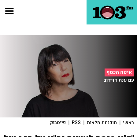
איפה הכסף
עם ענת דוידוב
ראשי
|
תוכניות מלאות
|
RSS
|
פייסבוק