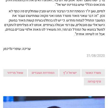
צריך ישנו משבר חוסר אמון של הציבור, ואנחנו רואים את זה בהפגנות וחלק
מהכאוס הכללי שיש במדינת ישראל".
לסיום, טען יו"ר ההסתדרות כי הציבור מרגיש ומבין שמחלקים פה כסף לא
נכון. "זה דבר שאני מאוד מוטרד ממנו ואני מקווה שמתישהו נעבור את
המשבר ונתחיל לצמוח מחדש. כי יש לנו בהחלט בעיות קשות מאוד במשק
הישראלי עם מובטלים, עם דמי אבטלה בעיתיים. אנחנו לא מצליחים להתקדם
למשל בנושא של המודל הגרמני, וזה משאיר לנו מאות אלפי עובדים בבתים,
אבל זה לשיחה אחרת".
עריכה: עופרי גליכמן
31/08/2020
משרד האוצר
ישראל כ"ץ
הסתדרות העובדים
שאול מרידור
נגיף קורונה