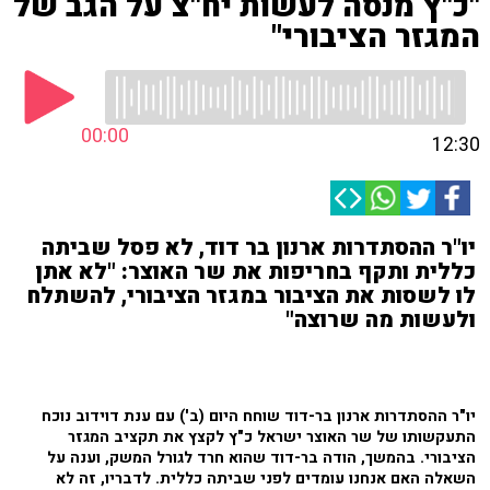
"כ"ץ מנסה לעשות יח"צ על הגב של
המגזר הציבורי"
00:00
12:30
יו"ר ההסתדרות ארנון בר דוד, לא פסל שביתה
כללית ותקף בחריפות את שר האוצר: "לא אתן
לו לשסות את הציבור במגזר הציבורי, להשתלח
ולעשות מה שרוצה"
יו"ר ההסתדרות ארנון בר-דוד שוחח היום (ב') עם ענת דוידוב נוכח
התעקשותו של שר האוצר ישראל כ"ץ לקצץ את תקציב המגזר
הציבורי. בהמשך, הודה בר-דוד שהוא חרד לגורל המשק, וענה על
השאלה האם אנחנו עומדים לפני שביתה כללית. לדבריו, זה לא