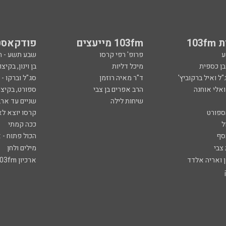
103
103fm מייעצים
פודקאסט
ע
פרופ' רפי קרסו
שבע תשע - 
ובן כספית
מיכל דליות
בן וינון, בקיצו
ל ואיל ברקוביץ'
ד"ר מאיה רוזמן
סג"ל וברקו -
ואלי אוחנה
הרב אפרים בן צבי
ספורט, בקיצו
שיחות לילה
שניים עד ארב
ספורט
קרסו יוצא לא
ל
ככה קמתי
סף
הכול פתוח - א
 צבי
מילים ולחן
ן ואריה אלדד
ארכיון 103fm