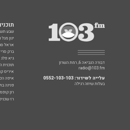
תוכניות fm
שבע תש
ינון מגל 
אראל סג"
ברק סרי 
גיא פלג
דבורה הנביאה 6, רמת השרון
תוכנית ה
radio@103.fm
איריס קו
עלייה לשידור: 0552-103-103
איפה הכ
בעלות שיחה רגילה
פנינה בת
רון קופמ
רז שכניק