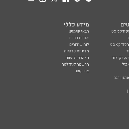
ים
מידע כללי
הפודקאסט
תנאי שימוש
ר
אודות הרדיו
 הפודקאסט
לוח שידורים
ר
מדיניות פרטיות
ע, בקיצור
הצהרת נגישות
כול
הרשמה לניוזלטר
צרו קשר
מנון רגב