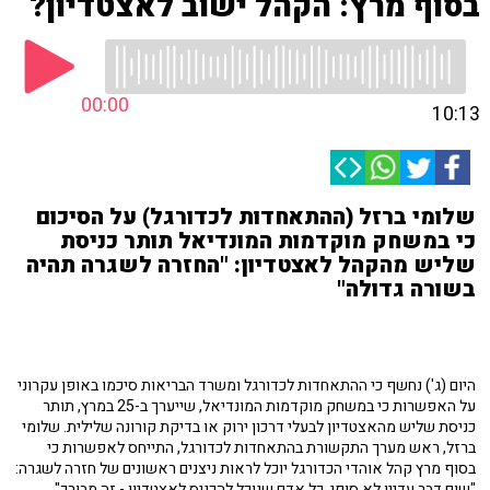
בסוף מרץ: הקהל ישוב לאצטדיון?
00:00
10:13
שלומי ברזל (ההתאחדות לכדורגל) על הסיכום
כי במשחק מוקדמות המונדיאל תותר כניסת
שליש מהקהל לאצטדיון: "החזרה לשגרה תהיה
בשורה גדולה"
היום (ג') נחשף כי ההתאחדות לכדורגל ומשרד הבריאות סיכמו באופן עקרוני
על האפשרות כי במשחק מוקדמות המונדיאל, שייערך ב-25 במרץ, תותר
כניסת שליש מהאצטדיון לבעלי דרכון ירוק או בדיקת קורונה שלילית. שלומי
ברזל, ראש מערך התקשורת בהתאחדות לכדורגל, התייחס לאפשרות כי
בסוף מרץ קהל אוהדי הכדורגל יוכל לראות ניצנים ראשונים של חזרה לשגרה:
"שום דבר עדיין לא סופי. כל אדם שנוכל להכניס לאצטדיון - זה מבורך".