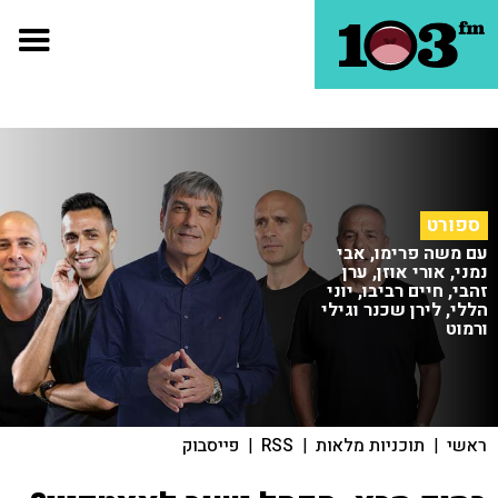
ספורט
עם משה פרימו, אבי
נמני, אורי אוזן, ערן
זהבי, חיים רביבו, יוני
הללי, לירן שכנר וגילי
ורמוט
ראשי
|
תוכניות מלאות
|
RSS
|
פייסבוק