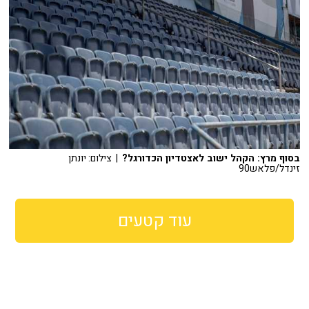
בסוף מרץ: הקהל ישוב לאצטדיון הכדורגל?
| צילום: יונתן
זינדל/פלאש90
עוד קטעים